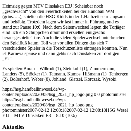
Heimsieg gegen MTV Dinslaken E3J !
Scheinbar noch
„geschwächt“ von den Feierlichkeiten bei der Handball-WM
(grins…..), spielten die HSG Kidds in der 1.Halbzeit sehr langsam
und behäbig. Trotzdem lagen wir fast immer in Führung und es
stand zur Pause 10:6. Nach dem Seitenwechsel legten die Torjäger
eind lich ein Schüppchen drauf und erzielten einigeschö
herausgespielte Tore. Auch die vielen Spielerwechsel unterbrachen
den Spielfluß kaum. Toll war vor allen Dingen das sich 7
verschiedene Spieler in die Torschützenliste eintragen konnten. Nun
ist Karnevalspause und dann gehts nach Dinslaken zur dortigen
„E2“.
Es spielten:Burau – Willrodt (1), Steinkuhl (1), Zimmermann,
Landers (5), Stöcker (1), Tatmann, Kamps, Hißmann (1), Tenbergen
(2), Boßerhoff, Weber (8), Johland, Glatzel, Korczak, Wysoki.
https://hsg.handballinwesel.de/wp-
content/uploads/2020/08/hsg_2021_hp_logo.png
0
0
photominister
https://hsg.handballinwesel.de/wp-
content/uploads/2020/08/hsg_2021_hp_logo.png
photominister
2007-02-12 12:08:18
2007-02-12 12:08:18
HSG Wesel
E1J – MTV Dinslaken E3J 18:10 (10:6)
Aktuelles