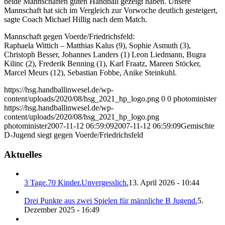
beide Mannschaften guten Handball gezeigt haben. Unsere
Mannschaft hat sich im Vergleich zur Vorwoche deutlich gesteigert,
sagte Coach Michael Hillig nach dem Match.
Mannschaft gegen Voerde/Friedrichsfeld:
Raphaela Wittich – Matthias Kalus (9), Sophie Asmuth (3),
Christoph Besser, Johannes Landers (1) Leon Liedmann, Bugra
Kilinc (2), Frederik Benning (1), Karl Fraatz, Mareen Stöcker,
Marcel Meurs (12), Sebastian Fobbe, Anike Steinkuhl.
https://hsg.handballinwesel.de/wp-
content/uploads/2020/08/hsg_2021_hp_logo.png
0
0
photominister
https://hsg.handballinwesel.de/wp-
content/uploads/2020/08/hsg_2021_hp_logo.png
photominister
2007-11-12 06:59:09
2007-11-12 06:59:09
Gemischte
D-Jugend siegt gegen Voerde/Friedrichsfeld
Aktuelles
3 Tage.70 Kinder.Unvergesslich.
13. April 2026 - 10:44
Drei Punkte aus zwei Spielen für männliche B Jugend.
5.
Dezember 2025 - 16:49