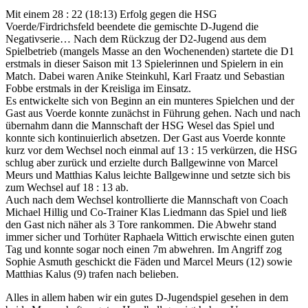
Mit einem 28 : 22 (18:13) Erfolg gegen die HSG
Voerde/Firdrichsfeld beendete die gemischte D-Jugend die
Negativserie…
Nach dem Rückzug der D2-Jugend aus dem
Spielbetrieb (mangels Masse an den Wochenenden) startete die D1
erstmals in dieser Saison mit 13 Spielerinnen und Spielern in ein
Match. Dabei waren Anike Steinkuhl, Karl Fraatz und Sebastian
Fobbe erstmals in der Kreisliga im Einsatz.
Es entwickelte sich von Beginn an ein munteres Spielchen und der
Gast aus Voerde konnte zunächst in Führung gehen. Nach und nach
übernahm dann die Mannschaft der HSG Wesel das Spiel und
konnte sich kontinuierlich absetzen. Der Gast aus Voerde konnte
kurz vor dem Wechsel noch einmal auf 13 : 15 verkürzen, die HSG
schlug aber zurück und erzielte durch Ballgewinne von Marcel
Meurs und Matthias Kalus leichte Ballgewinne und setzte sich bis
zum Wechsel auf 18 : 13 ab.
Auch nach dem Wechsel kontrollierte die Mannschaft von Coach
Michael Hillig und Co-Trainer Klas Liedmann das Spiel und ließ
den Gast nich näher als 3 Tore rankommen. Die Abwehr stand
immer sicher und Torhüter Raphaela Wittich erwischte einen guten
Tag und konnte sogar noch einen 7m abwehren. Im Angriff zog
Sophie Asmuth geschickt die Fäden und Marcel Meurs (12) sowie
Matthias Kalus (9) trafen nach belieben.
Alles in allem haben wir ein gutes D-Jugendspiel gesehen in dem