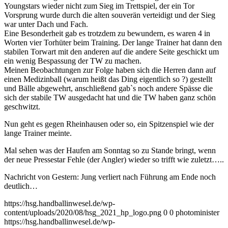
Youngstars wieder nicht zum Sieg im Trettspiel, der ein Tor
Vorsprung wurde durch die alten souverän verteidigt und der Sieg
war unter Dach und Fach.
Eine Besonderheit gab es trotzdem zu bewundern, es waren 4 in
Worten vier Torhüter beim Training. Der lange Trainer hat dann den
stabilen Torwart mit den anderen auf die andere Seite geschickt um
ein wenig Bespassung der TW zu machen.
Meinen Beobachtungen zur Folge haben sich die Herren dann auf
einen Medizinball (warum heißt das Ding eigentlich so ?) gestellt
und Bälle abgewehrt, anschließend gab`s noch andere Spässe die
sich der stabile TW ausgedacht hat und die TW haben ganz schön
geschwitzt.
Nun geht es gegen Rheinhausen oder so, ein Spitzenspiel wie der
lange Trainer meinte.
Mal sehen was der Haufen am Sonntag so zu Stande bringt, wenn
der neue Pressestar Fehle (der Angler) wieder so trifft wie zuletzt…..
Nachricht von Gestern: Jung verliert nach Führung am Ende noch
deutlich…
https://hsg.handballinwesel.de/wp-
content/uploads/2020/08/hsg_2021_hp_logo.png
0
0
photominister
https://hsg.handballinwesel.de/wp-