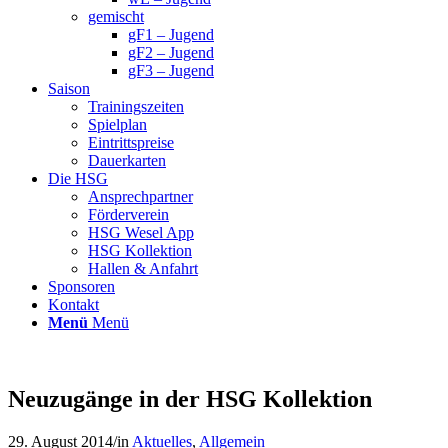
gemischt
gF1 – Jugend
gF2 – Jugend
gF3 – Jugend
Saison
Trainingszeiten
Spielplan
Eintrittspreise
Dauerkarten
Die HSG
Ansprechpartner
Förderverein
HSG Wesel App
HSG Kollektion
Hallen & Anfahrt
Sponsoren
Kontakt
Menü
Menü
Neuzugänge in der HSG Kollektion
29. August 2014
/
in
Aktuelles
,
Allgemein