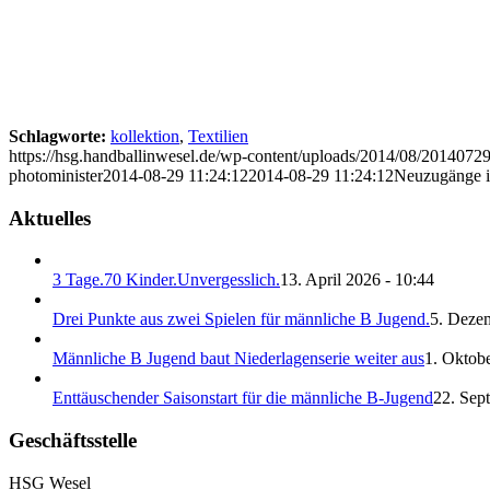
Schlagworte:
kollektion
,
Textilien
https://hsg.handballinwesel.de/wp-content/uploads/2014/08/201407
photominister
2014-08-29 11:24:12
2014-08-29 11:24:12
Neuzugänge i
Aktuelles
3 Tage.70 Kinder.Unvergesslich.
13. April 2026 - 10:44
Drei Punkte aus zwei Spielen für männliche B Jugend.
5. Deze
Männliche B Jugend baut Niederlagenserie weiter aus
1. Oktobe
Enttäuschender Saisonstart für die männliche B-Jugend
22. Sep
Geschäftsstelle
HSG Wesel