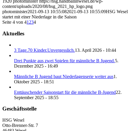
1920
photominister
https://hsg.handballinwesel.de/wp-
content/uploads/2020/08/hsg_2021_hp_logo.png
photominister
2021-09-13 10:55:08
2021-09-13 10:55:09
HSG We­sel
star­tet mit ei­ner Nie­der­la­ge in die Sai­son
Seite 4 von 4
1
2
3
4
Aktuelles
3 Tage.70 Kinder.Unvergesslich.
13. April 2026 - 10:44
Drei Punkte aus zwei Spielen für männliche B Jugend.
5.
Dezember 2025 - 16:49
Männliche B Jugend baut Niederlagenserie weiter aus
1.
Oktober 2025 - 18:51
Enttäuschender Saisonstart für die männliche B-Jugend
22.
September 2025 - 18:55
Geschäftsstelle
HSG Wesel
Otto-Brenner-Str. 7
46483 Wesel