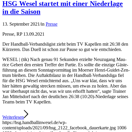
HSG We­sel star­tet mit ei­ner Nie­der­la­ge
in die Sai­son
13. September 2021
/
in
Presse
Presse, RP 13.09.2021
Der Hand­ball-Ver­bands­li­gist zieht beim TV Ka­pel­len mit 26:38 den
Kür­ze­ren. Das Du­ell ist schon zur Pau­se so gut wie ent­schie­den.
WE­SEL | (tik) Nach ge­nau 91 Se­kun­den er­ziel­te Neu­zu­gang Mau­
rice Ge­bert den ers­ten Tref­fer der Par­tie. Es soll­te die ein­zi­ge Gäs­te­
füh­rung an die­sem Sonn­tag­vor­mit­tag im Mo­er­ser Hen­ri-Gui­det-Zen­
trum blei­ben. Die Auf­takt­bi­lanz in der Hand­ball-Ver­bands­li­ga fiel
für die HSG We­sel er­nüch­ternd aus. „Uns war klar, dass wir uns
hier hät­ten ge­wal­tig stre­cken müs­sen, um et­was zu ho­len. Aber das
war über­haupt nicht das, was wir uns er­hofft hat­ten“, sag­te Trai­ner
Jan Mit­tels­dorf nach der deut­li­chen 26:38 (10:20)-Nie­der­la­ge sei­nes
Teams beim TV Ka­pel­len.
Weiterlesen
https://hsg.handballinwesel.de/wp-
content/uploads/2021/09/hsg_2122_facebook_dauerkarte.jpg
1006