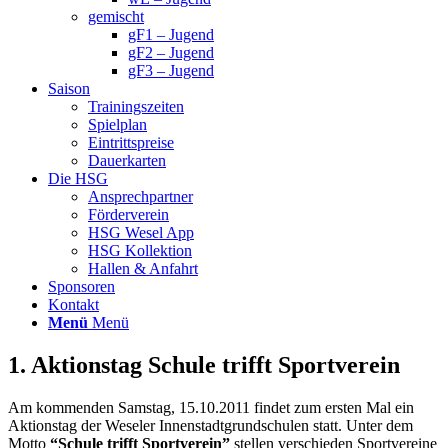
gemischt
gF1 – Jugend
gF2 – Jugend
gF3 – Jugend
Saison
Trainingszeiten
Spielplan
Eintrittspreise
Dauerkarten
Die HSG
Ansprechpartner
Förderverein
HSG Wesel App
HSG Kollektion
Hallen & Anfahrt
Sponsoren
Kontakt
Menü
Menü
1. Aktionstag Schule trifft Sportverein
Am kommenden Samstag, 15.10.2011 findet zum ersten Mal ein
Aktionstag der Weseler Innenstadtgrundschulen statt. Unter dem
Motto
“Schule trifft Sportverein”
stellen verschieden Sportvereine