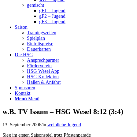
gemischt
gF1 – Jugend
gF2 – Jugend
gF3 – Jugend
Saison
Trainingszeiten
Spielplan
Eintrittspreise
Dauerkarten
Die HSG
Ansprechpartner
Förderverein
HSG Wesel App
HSG Kollektion
Hallen & Anfahrt
Sponsoren
Kontakt
Menü
Menü
w.B. TV Issum – HSG Wesel 8:12 (3:4)
13. September 2006
/
in
weibliche Jugend
Sieg im ersten Saisonspiel trotz Pfostenparade