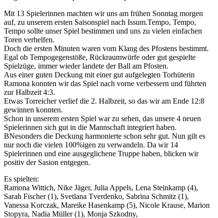
Mit 13 Spielerinnen machten wir uns am frühen Sonntag morgen
auf, zu unserem ersten Saisonspiel nach Issum.
Tempo, Tempo,
Tempo sollte unser Spiel bestimmen und uns zu vielen einfachen
Toren verhelfen.
Doch die ersten Minuten waren vom Klang des Pfostens bestimmt.
Egal ob Tempogegenstöße, Rückraumwürfe oder gut gespielte
Spielzüge, immer wieder landete der Ball am Pfosten.
Aus einer guten Deckung mit einer gut aufgelegten Torhüterin
Ramona konnten wir das Spiel nach vorne verbessern und führten
zur Halbzeit 4:3.
Etwas Torreicher verlief die 2. Halbzeit, so das wir am Ende 12:8
gewinnen konnten.
Schon in unserem ersten Spiel war zu sehen, das unsere 4 neuen
Spielerinnen sich gut in die Mannschaft integriert haben.
BNesonders die Deckung harmonierte schon sehr gut. Nun gilt es
nur noch die vielen 100%igen zu verwandeln. Da wir 14
Spielerinnen und eine ausgeglichene Truppe haben, blicken wir
positiv der Sasion entgegen.
Es spielten:
Ramona Wittich, Nike Jäger, Julia Appels, Lena Steinkamp (4),
Sarah Fischer (1), Svetlana Tverdenko, Sabrina Schmitz (1),
Vanessa Korczak, Mareike Hasenkamp (5), Nicole Krause, Marion
Stopyra, Nadia Müller (1), Monja Szkodny,