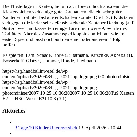
Die Niederlage in Xanten, fiel um 2-3 Tore zu hoch aus,
denn die
Kids erspielten sich einige gute Torchancen, die ein sehr guter
Xantener Torhüter fast alle entschärfen konnte. Die HSG-Kids taten
sich gegen die leider sehr defensiv stehende Xantener Deckung (auf
9m) schwer und kassierten einige Tore durch weite Abwürfe des
Torhüters. Aber das Zusammenspiel klappte ähnlich gut wie im
ersten Spiel und lässt noch auf den einen oder anderen Erfolg
hoffen.
Es spielten: Fath, Schade, Bolte (2), tatmann, Kirschke, Akbaba (1),
Bosserhoff, Glatzel, Hammer, Rhode, Liedmann.
https://hsg.handballinwesel.de/wp-
content/uploads/2020/08/hsg_2021_hp_logo.png
0
0
photominister
https://hsg.handballinwesel.de/wp-
content/uploads/2020/08/hsg_2021_hp_logo.png
photominister
2007-10-25 10:36:20
2007-10-25 10:36:20
TuS Xanten
E2J – HSG Wesel E2J 10:3 (5:1)
Aktuelles
3 Tage.70 Kinder.Unvergesslich.
13. April 2026 - 10:44