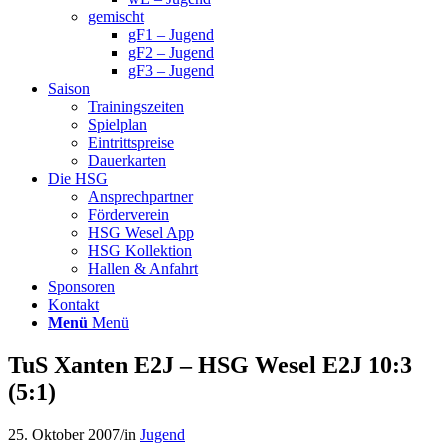
gemischt
gF1 – Jugend
gF2 – Jugend
gF3 – Jugend
Saison
Trainingszeiten
Spielplan
Eintrittspreise
Dauerkarten
Die HSG
Ansprechpartner
Förderverein
HSG Wesel App
HSG Kollektion
Hallen & Anfahrt
Sponsoren
Kontakt
Menü
Menü
TuS Xanten E2J – HSG Wesel E2J 10:3
(5:1)
25. Oktober 2007
/
in
Jugend