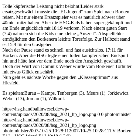
Tolle käpferische Leistung nicht belohnt!
Leider stark
ersatzgeschwächt musste die „E1-Jugend“ zum Spiel nach Borken
reisen. Mit nur einem Ersatzspieler war es natürlich schwer über
40min. mitzuhalten. Aber die HSG-Kids haben super gekämpft und
am Ende unglücklich mit 18:19 verloren. Nach einem guten Start
(7:4) nahmen sich die Kids eine kleine „Auszeit“. Abspielfehler
ermöglichten den Borkenern leichte Torerfolge. Zur Halbzeit stand
es 15:9 für den Gastgeber.
Nach der Pause stand es schnell, und fast ausichtslos, 17:11 für
Borken. Aber die HSG legte einen tollen kämpferischen Endspurt
hin und hätte fast vor dem Ende noch den Ausgleich geschafft.
Doch der Wurf von Dominik Weber wurde vom Borkener Torhüter
mit etwas Glück entschärft.
Nun geht es nächste Woche gegen den „Klassenprimus“ aus
Hiesfeld.
Es spielten:Burau – Kamps, Tenbergen (3), Meurs (1), Jorkiewicz,
Weber (13), Jordan (1), Willrodt.
https://hsg.handballinwesel.de/wp-
content/uploads/2020/08/hsg_2021_hp_logo.png
0
0
photominister
https://hsg.handballinwesel.de/wp-
content/uploads/2020/08/hsg_2021_hp_logo.png
photominister
2007-10-25 10:28:11
2007-10-25 10:28:11
TV Borken