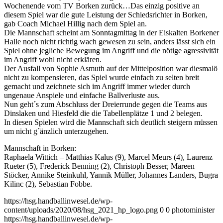
Wochenende vom TV Borken zurück…
Das einzig positive an
diesem Spiel war die gute Leistung der Schiedsrichter in Borken,
gab Coach Michael Hillig nach dem Spiel an.
Die Mannschaft scheint am Sonntagmittag in der Eiskalten Borkener
Halle noch nicht richtig wach gewesen zu sein, anders lässt sich ein
Spiel ohne jegliche Bewegung im Angriff und die nötige agressivität
im Angriff wohl nicht erklären.
Der Ausfall von Sophie Asmuth auf der Mittelposition war diesmalö
nicht zu kompensieren, das Spiel wurde einfach zu selten breit
gemacht und zeichnete sich im Angriff immer wieder durch
ungenaue Anspiele und einfache Ballverluste aus.
Nun geht´s zum Abschluss der Dreierrunde gegen die Teams aus
Dinslaken und Hiesfeld die die Tabellenplätze 1 und 2 belegen.
In diesen Spielen wird die Mannschaft sich deutlich steigern müssen
um nicht g´änzlich unterzugehen.
Mannschaft in Borken:
Raphaela Wittich – Matthias Kalus (9), Marcel Meurs (4), Laurenz
Rueter (5), Frederick Benning (2), Christoph Besser, Mareen
Stöcker, Annike Steinkuhl, Yannik Müller, Johannes Landers, Bugra
Kilinc (2), Sebastian Fobbe.
https://hsg.handballinwesel.de/wp-
content/uploads/2020/08/hsg_2021_hp_logo.png
0
0
photominister
https://hsg.handballinwesel.de/wp-