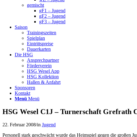
gemischt
gF1 – Jugend
gF2 – Jugend
gF3 – Jugend
Saison
Trainingszeiten
Spielplan
Eintrittspreise
Dauerkarten
Die HSG
Ansprechpartner
Förderverein
HSG Wesel App
HSG Kollektion
Hallen & Anfahrt
Sponsoren
Kontakt
Menü
Menü
HSG Wesel C1J – Turnerschaft Grefrath C
22. Februar 2008
/
in
Jugend
Personell stark geschwächt wurde das Heimspiel gegen die großen Jun