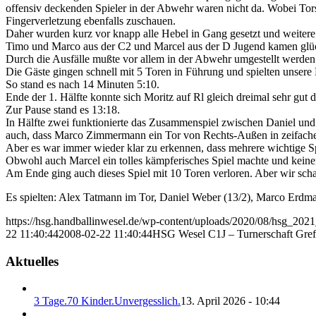
offensiv deckenden Spieler in der Abwehr waren nicht da. Wobei Torst
Fingerverletzung ebenfalls zuschauen.
Daher wurden kurz vor knapp alle Hebel in Gang gesetzt und weitere 
Timo und Marco aus der C2 und Marcel aus der D Jugend kamen glückl
Durch die Ausfälle mußte vor allem in der Abwehr umgestellt werden u
Die Gäste gingen schnell mit 5 Toren in Führung und spielten unser
So stand es nach 14 Minuten 5:10.
Ende der 1. Hälfte konnte sich Moritz auf Rl gleich dreimal sehr gut 
Zur Pause stand es 13:18.
In Hälfte zwei funktionierte das Zusammenspiel zwischen Daniel und 
auch, dass Marco Zimmermann ein Tor von Rechts-Außen in zeifacher Ü
Aber es war immer wieder klar zu erkennen, dass mehrere wichtige Sp
Obwohl auch Marcel ein tolles kämpferisches Spiel machte und keinen
Am Ende ging auch dieses Spiel mit 10 Toren verloren. Aber wir scha
Es spielten: Alex Tatmann im Tor, Daniel Weber (13/2), Marco Erdm
https://hsg.handballinwesel.de/wp-content/uploads/2020/08/hsg_202
22 11:40:44
2008-02-22 11:40:44
HSG Wesel C1J – Turnerschaft Grefr
Aktuelles
3 Tage.70 Kinder.Unvergesslich.
13. April 2026 - 10:44