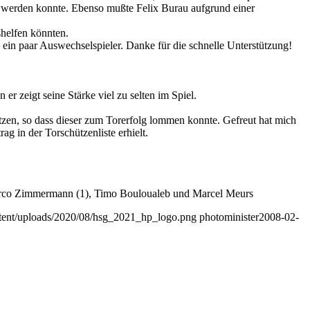
cht werden konnte. Ebenso mußte Felix Burau aufgrund einer
shelfen könnten.
ein paar Auswechselspieler. Danke für die schnelle Unterstützung!
r zeigt seine Stärke viel zu selten im Spiel.
tzen, so dass dieser zum Torerfolg lommen konnte. Gefreut hat mich
 in der Torschützenliste erhielt.
 Marco Zimmermann (1), Timo Bouloualeb und Marcel Meurs
ontent/uploads/2020/08/hsg_2021_hp_logo.png
photominister
2008-02-