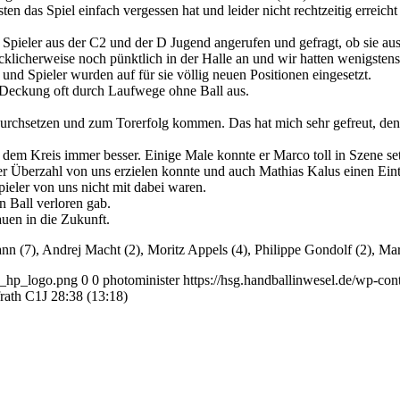
en das Spiel einfach vergessen hat und leider nicht rechtzeitig errei
Spieler aus der C2 und der D Jugend angerufen und gefragt, ob sie au
icherweise noch pünktlich in der Halle an und wir hatten wenigstens 
nd Spieler wurden auf für sie völlig neuen Positionen eingesetzt.
e Deckung oft durch Laufwege ohne Ball aus.
durchsetzen und zum Torerfolg kommen. Das hat mich sehr gefreut, denn e
dem Kreis immer besser. Einige Male konnte er Marco toll in Szene se
berzahl von uns erzielen konnte und auch Mathias Kalus einen Eintrag
ieler von uns nicht mit dabei waren.
 Ball verloren gab.
uen in die Zukunft.
ann (7), Andrej Macht (2), Moritz Appels (4), Philippe Gondolf (2),
1_hp_logo.png
0
0
photominister
https://hsg.handballinwesel.de/wp-c
ath C1J 28:38 (13:18)