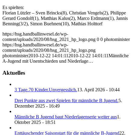
Es spielten:
Florian Lützler – Sven Brincks(8), Christian Vengels(2), Philippe
Gerard Gondolf(1), Matthias Kalus(2), Marco Erdmann(1), Jannis
Benning(3/2), Simon Buehnen(10), Mathias Holttorf
https://hsg.handballinwesel.de/wp-
content/uploads/2020/08/hsg_2021_hp_logo.png
0
0
photominister
https://hsg.handballinwesel.de/wp-
content/uploads/2020/08/hsg_2021_hp_logo.png
photominister
2010-12-22 14:01:11
2010-12-22 14:01:11
Männliche
A-Jugend mit Unentschieden und Niederlage…
Aktuelles
3 Tage.70 Kinder.Unvergesslich.
13. April 2026 - 10:44
Drei Punkte aus zwei Spielen für männliche B Jugend.
5.
Dezember 2025 - 16:49
Männliche B Jugend baut Niederlagenserie weiter aus
1.
Oktober 2025 - 18:51
Enttäuschender Saisonstart für die männliche B-Jugend
22.