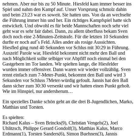
nehmen. Aber nur bis zu 50 Minute. Hiesfeld kam immer besser ins
Spiel und nahm den Kampf auf. Unser Vorsprung schmolz dahin
und beim 23:23 war es soweit. Sie hatten uns. Von da an wechselte
die Führung immer hin und her. Ein richtiges Kampfspiel hatte sich
entwickelt. Und obwohl es für beide Mannschaften noch sehr viel
geht war es sehr fair dabei. Dann, zu allem überfluss bekam Sven
doch noch eine 2-Minuten-Zeitstrafe. Für die letzten 10 Sekunden
durfte er noch auf´s Feld. Alles ander als rosige Aussichten.
Hiesfled ging rund 40 Sekunden vor Schlus mit 30:29 in Führung.
Auszeit! Parole war, Hiesfeld bekommt nicht mehr den Ball und
nach Möglichkeit sollte selbiger vor Abpfiff noch einmal bei den
Gastgebern im Tor landen. Wir spielten lange, die Hiesfelder
wurden immer offensiver. Dann waren wir wieder vollzählig. Sven
rennt einfach zum 7-Meter-Punkt, bekommt den Ball und wird 3
Sekunden vor Schluss 7Meter-würdig gefoult. Jannis hat den Ball
dann sicher zum 30:30 versenkt und wir hatten einen Punkt geholt.
Wie im Hinspiel, nur andersherum…
Ein spezielles Danke schön geht an die drei B-Jugendlichen, Marko,
Matthias und Torsten.
Es spielten:
Richard Kalus – Sven Brincks(9), Christian Vengels(2), Joel
Uhlitzsch, Philippe Gerard Gondolf(3), Matthias Kalus, Marco
Erdmann(1), Torsten Sanders(6), Simon Buehnen(3), Jannis