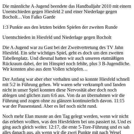
Die männliche A-Jugend beendete das Handballjahr 2010 mit einem
Unentschieden gegen Hiesfeld 2 und einer Niederlage gegen
Bocholt…
Von Falko Gaede
1:3 Punkte aus den letzten beiden Spielen der zweiten Runde
Unentschieden in Hiesfeld und Niederlage gegen Bocholt
Die A-Jugend war zu Gast bei der Zweitvertretung des TV Jahn
Hiesfeld. Ein sehr wichtiges Spiel, geht es doch um den zweiten
Tabellenplatz. Und diesmal hatten wir auch unseren etatmäßigen
Rückraum dabei, der im Hinspiel noch fehlte, plus 3 B-Jugendliche.
Wir konnten also aus dem Vollen schöpfen…
Der Anfang war aber eher verhalten und so konnte Hiesfeld schnell
mit 5:2 in Führung gehen. Wir waren sehr verkrampft und fanden
nicht in unser Spiel konnten diese Nervosität aber doch noch
ablegen und glichen zum 6:6 aus. Von da an übernahmen wir die
Führung und zogen ohne zu glänzen kontinuierlich davon. 11:15
war der Pausenstand. Aber es lief noch nicht rund.
Noch mehr Elan musste an den Tag gelegt werden, wenn wir nicht
das erleben wollten, was den Hiesfeldern bei uns passiert ist. Und es
ging auch gleich weiter. 12:17, die erste 5-Tore-Führung und es sah
alles danach aus, als wenn wir die zwei Punkte mit nach Wesel