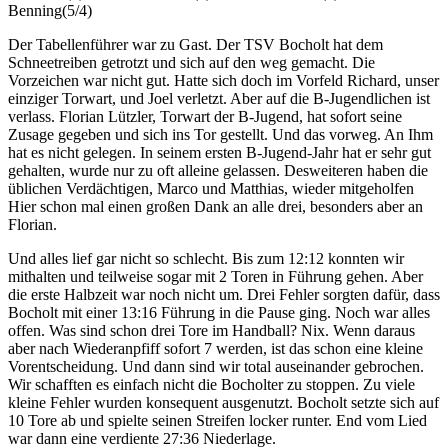
Benning(5/4)
Der Tabellenführer war zu Gast. Der TSV Bocholt hat dem
Schneetreiben getrotzt und sich auf den weg gemacht. Die
Vorzeichen war nicht gut. Hatte sich doch im Vorfeld Richard, unser
einziger Torwart, und Joel verletzt. Aber auf die B-Jugendlichen ist
verlass. Florian Lützler, Torwart der B-Jugend, hat sofort seine
Zusage gegeben und sich ins Tor gestellt. Und das vorweg. An Ihm
hat es nicht gelegen. In seinem ersten B-Jugend-Jahr hat er sehr gut
gehalten, wurde nur zu oft alleine gelassen. Desweiteren haben die
üblichen Verdächtigen, Marco und Matthias, wieder mitgeholfen
Hier schon mal einen großen Dank an alle drei, besonders aber an
Florian.
Und alles lief gar nicht so schlecht. Bis zum 12:12 konnten wir
mithalten und teilweise sogar mit 2 Toren in Führung gehen. Aber
die erste Halbzeit war noch nicht um. Drei Fehler sorgten dafür, dass
Bocholt mit einer 13:16 Führung in die Pause ging. Noch war alles
offen. Was sind schon drei Tore im Handball? Nix. Wenn daraus
aber nach Wiederanpfiff sofort 7 werden, ist das schon eine kleine
Vorentscheidung. Und dann sind wir total auseinander gebrochen.
Wir schafften es einfach nicht die Bocholter zu stoppen. Zu viele
kleine Fehler wurden konsequent ausgenutzt. Bocholt setzte sich auf
10 Tore ab und spielte seinen Streifen locker runter. End vom Lied
war dann eine verdiente 27:36 Niederlage.