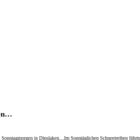
ken…
hen Sonntagmorgen in Dinslaken…
Im Sonntäglichen Schneetreiben führ