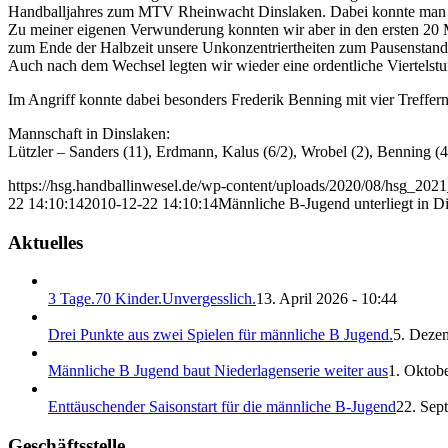
Handballjahres zum MTV Rheinwacht Dinslaken. Dabei konnte man den
Zu meiner eigenen Verwunderung konnten wir aber in den ersten 20 Min
zum Ende der Halbzeit unsere Unkonzentriertheiten zum Pausenstand 
Auch nach dem Wechsel legten wir wieder eine ordentliche Viertelst
Im Angriff konnte dabei besonders Frederik Benning mit vier Treffer
Mannschaft in Dinslaken:
Lützler – Sanders (11), Erdmann, Kalus (6/2), Wrobel (2), Benning (4)
https://hsg.handballinwesel.de/wp-content/uploads/2020/08/hsg_202
22 14:10:14
2010-12-22 14:10:14
Männliche B-Jugend unterliegt in 
Aktuelles
3 Tage.70 Kinder.Unvergesslich.
13. April 2026 - 10:44
Drei Punkte aus zwei Spielen für männliche B Jugend.
5. Deze
Männliche B Jugend baut Niederlagenserie weiter aus
1. Oktobe
Enttäuschender Saisonstart für die männliche B-Jugend
22. Sep
Geschäftsstelle