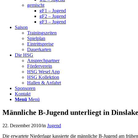
gemischt
gF1 – Jugend
gF2 – Jugend
gF3 – Jugend
Saison
Trainingszeiten
Spielplan
Eintrittspreise
Dauerkarten
Die HSG
Ansprechpartner
Förderverein
HSG Wesel App
HSG Kollektion
Hallen & Anfahrt
Sponsoren
Kontakt
Menü
Menü
Männliche B-Jugend unterliegt in Dinsla
22. Dezember 2010
/
in
Jugend
Die erwartete Niederlage kassierte die männliche B-Jugend am frü