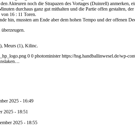
 Akteuren noch die Strapazen des Vortages (Duinrell) anmerken, ein
uten durchaus ganz gut mithalten und die Partie offen gestalten, der 
von 16 : 11 Toren.
unde hin, mussten am Ende aber dem hohen Tempo und der offenen Deck
n überzeugen.
, Meurs (1), Kilinc.
1_hp_logo.png
0
0
photominister
https://hsg.handballinwesel.de/wp-c
Dinslaken…
mber 2025 - 16:49
r 2025 - 18:51
tember 2025 - 18:55