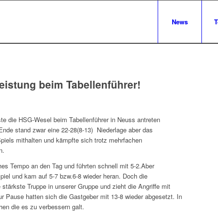
News
T
eistung beim Tabellenführer!
ste die HSG-Wesel beim Tabellenführer in Neuss antreten
 Ende stand zwar eine 22-28(8-13) Niederlage aber das
piels mithalten und kämpfte sich trotz mehrfachen
n.
ohes Tempo an den Tag und führten schnell mit 5-2.Aber
piel und kam auf 5-7 bzw.6-8 wieder heran. Doch die
 stärkste Truppe in unserer Gruppe und zieht die Angriffe mit
ur Pause hatten sich die Gastgeber mit 13-8 wieder abgesetzt. In
en die es zu verbessern galt.