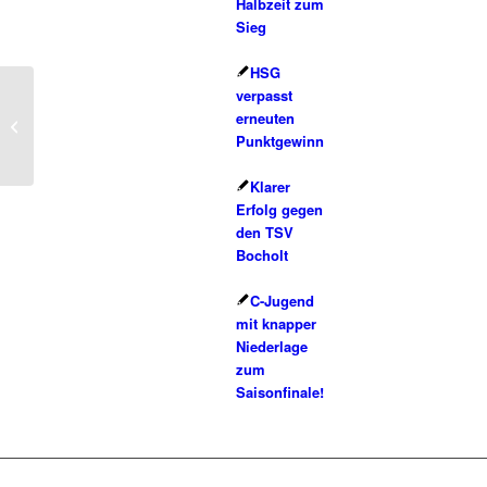
Halbzeit zum
Sieg
HSG
verpasst
Anködern, Abfischen
erneuten
Teil II
Punktgewinn
Klarer
Erfolg gegen
den TSV
Bocholt
C-Jugend
mit knapper
Niederlage
zum
Saisonfinale!