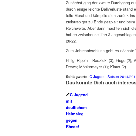
Zunächst ging der zweite Durchgang aus
durch einige leichte Ballverluste stand
tolle Moral und kämpfte sich zurück ins
zielstrebiger zu Ende gespielt und beim
Reichweite. Aber dann machten sich di
hatten zwischenzeitlich 3 angeschlage
28-22.
Zum Jahresabschluss geht es nächste
Hillig; Rippin – Radzicki (3); Fiege (2);
Drews; Mönkemeyer (1); Klaus (2).
Schlagworte:
C-Jugend
,
Saison 2014/201
Das könnte Dich auch interes
C-Jugend
mit
deutlichem
Heimsieg
gegen
Rhede!