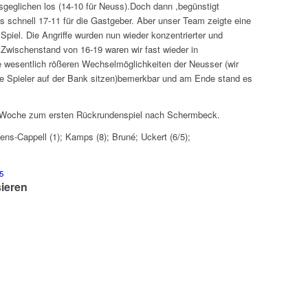
geglichen los (14-10 für Neuss).Doch dann ,begünstigt
 es schnell 17-11 für die Gastgeber. Aber unser Team zeigte eine
 Spiel. Die Angriffe wurden nun wieder konzentrierter und
 Zwischenstand von 16-19 waren wir fast wieder in
e wesentlich rößeren Wechselmöglichkeiten der Neusser (wir
ne Spieler auf der Bank sitzen)bemerkbar und am Ende stand es
 Woche zum ersten Rückrundenspiel nach Schermbeck.
 Vens-Cappell (1); Kamps (8); Bruné; Uckert (6/5);
5
sieren