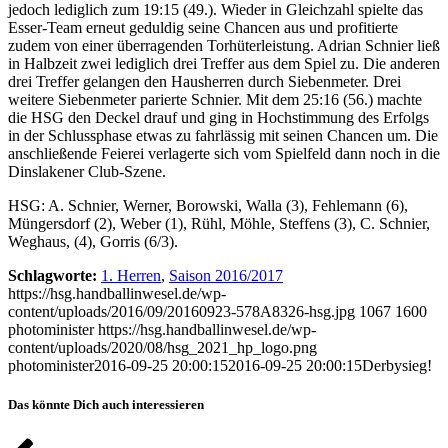
jedoch lediglich zum 19:15 (49.). Wieder in Gleichzahl spielte das
Esser-Team erneut geduldig seine Chancen aus und profitierte
zudem von einer überragenden Torhüterleistung. Adrian Schnier ließ
in Halbzeit zwei lediglich drei Treffer aus dem Spiel zu. Die anderen
drei Treffer gelangen den Hausherren durch Siebenmeter. Drei
weitere Siebenmeter parierte Schnier. Mit dem 25:16 (56.) machte
die HSG den Deckel drauf und ging in Hochstimmung des Erfolgs
in der Schlussphase etwas zu fahrlässig mit seinen Chancen um. Die
anschließende Feierei verlagerte sich vom Spielfeld dann noch in die
Dinslakener Club-Szene.
HSG: A. Schnier, Werner, Borowski, Walla (3), Fehlemann (6),
Müngersdorf (2), Weber (1), Rühl, Möhle, Steffens (3), C. Schnier,
Weghaus, (4), Gorris (6/3).
Schlagworte:
1. Herren
,
Saison 2016/2017
https://hsg.handballinwesel.de/wp-
content/uploads/2016/09/20160923-578A8326-hsg.jpg
1067
1600
photominister
https://hsg.handballinwesel.de/wp-
content/uploads/2020/08/hsg_2021_hp_logo.png
photominister
2016-09-25 20:00:15
2016-09-25 20:00:15
Derbysieg!
Das könnte Dich auch interessieren