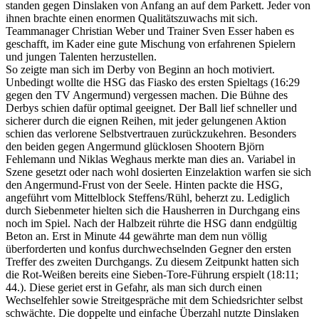
standen gegen Dinslaken von Anfang an auf dem Parkett. Jeder von
ihnen brachte einen enormen Qualitätszuwachs mit sich.
Teammanager Christian Weber und Trainer Sven Esser haben es
geschafft, im Kader eine gute Mischung von erfahrenen Spielern
und jungen Talenten herzustellen.
So zeigte man sich im Derby von Beginn an hoch motiviert.
Unbedingt wollte die HSG das Fiasko des ersten Spieltags (16:29
gegen den TV Angermund) vergessen machen. Die Bühne des
Derbys schien dafür optimal geeignet. Der Ball lief schneller und
sicherer durch die eignen Reihen, mit jeder gelungenen Aktion
schien das verlorene Selbstvertrauen zurückzukehren. Besonders
den beiden gegen Angermund glücklosen Shootern Björn
Fehlemann und Niklas Weghaus merkte man dies an. Variabel in
Szene gesetzt oder nach wohl dosierten Einzelaktion warfen sie sich
den Angermund-Frust von der Seele. Hinten packte die HSG,
angeführt vom Mittelblock Steffens/Rühl, beherzt zu. Lediglich
durch Siebenmeter hielten sich die Hausherren in Durchgang eins
noch im Spiel. Nach der Halbzeit rührte die HSG dann endgültig
Beton an. Erst in Minute 44 gewährte man dem nun völlig
überforderten und konfus durchwechselnden Gegner den ersten
Treffer des zweiten Durchgangs. Zu diesem Zeitpunkt hatten sich
die Rot-Weißen bereits eine Sieben-Tore-Führung erspielt (18:11;
44.). Diese geriet erst in Gefahr, als man sich durch einen
Wechselfehler sowie Streitgespräche mit dem Schiedsrichter selbst
schwächte. Die doppelte und einfache Überzahl nutzte Dinslaken