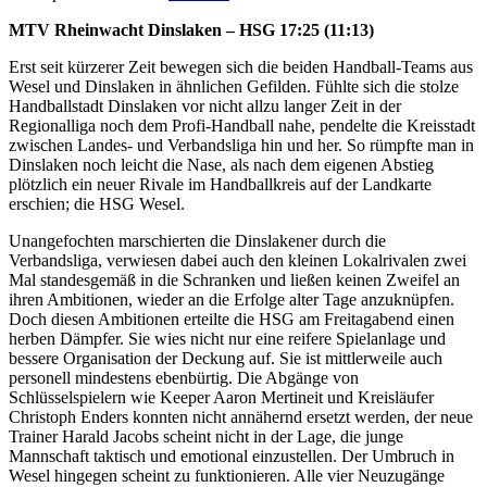
MTV Rheinwacht Dinslaken – HSG 17:25 (11:13)
Erst seit kürzerer Zeit bewegen sich die beiden Handball-Teams aus
Wesel und Dinslaken in ähnlichen Gefilden. Fühlte sich die stolze
Handballstadt Dinslaken vor nicht allzu langer Zeit in der
Regionalliga noch dem Profi-Handball nahe, pendelte die Kreisstadt
zwischen Landes- und Verbandsliga hin und her. So rümpfte man in
Dinslaken noch leicht die Nase, als nach dem eigenen Abstieg
plötzlich ein neuer Rivale im Handballkreis auf der Landkarte
erschien; die HSG Wesel.
Unangefochten marschierten die Dinslakener durch die
Verbandsliga, verwiesen dabei auch den kleinen Lokalrivalen zwei
Mal standesgemäß in die Schranken und ließen keinen Zweifel an
ihren Ambitionen, wieder an die Erfolge alter Tage anzuknüpfen.
Doch diesen Ambitionen erteilte die HSG am Freitagabend einen
herben Dämpfer. Sie wies nicht nur eine reifere Spielanlage und
bessere Organisation der Deckung auf. Sie ist mittlerweile auch
personell mindestens ebenbürtig. Die Abgänge von
Schlüsselspielern wie Keeper Aaron Mertineit und Kreisläufer
Christoph Enders konnten nicht annähernd ersetzt werden, der neue
Trainer Harald Jacobs scheint nicht in der Lage, die junge
Mannschaft taktisch und emotional einzustellen. Der Umbruch in
Wesel hingegen scheint zu funktionieren. Alle vier Neuzugänge