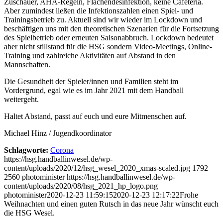
Zuschauer, AHA-Regeln, Flächendesinfektion, keine Cafeteria.
Aber zumindest ließen die Infektionszahlen einen Spiel- und
Trainingsbetrieb zu. Aktuell sind wir wieder im Lockdown und
beschäftigen uns mit den theoretischen Szenarien für die Fortsetzung
des Spielbetrieb oder erneuten Saisonabbruch. Lockdown bedeutet
aber nicht stillstand für die HSG sondern Video-Meetings, Online-
Training und zahlreiche Aktivitäten auf Abstand in den
Mannschaften.
Die Gesundheit der Spieler/innen und Familien steht im
Vordergrund, egal wie es im Jahr 2021 mit dem Handball
weitergeht.
Haltet Abstand, passt auf euch und eure Mitmenschen auf.
Michael Hinz / Jugendkoordinator
Schlagworte:
Corona
https://hsg.handballinwesel.de/wp-
content/uploads/2020/12/hsg_wesel_2020_xmas-scaled.jpg
1792
2560
photominister
https://hsg.handballinwesel.de/wp-
content/uploads/2020/08/hsg_2021_hp_logo.png
photominister
2020-12-23 11:59:15
2020-12-23 12:17:22
Frohe
Weihnachten und einen guten Rutsch in das neue Jahr wünscht euch
die HSG Wesel.