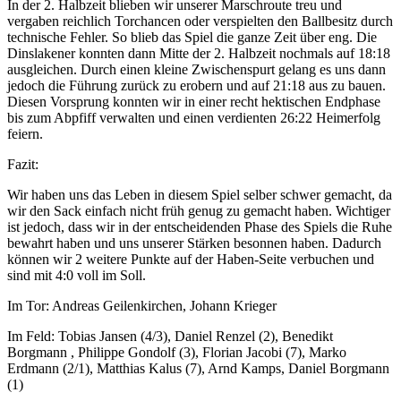
In der 2. Halbzeit blieben wir unserer Marschroute treu und
vergaben reichlich Torchancen oder verspielten den Ballbesitz durch
technische Fehler. So blieb das Spiel die ganze Zeit über eng. Die
Dinslakener konnten dann Mitte der 2. Halbzeit nochmals auf 18:18
ausgleichen. Durch einen kleine Zwischenspurt gelang es uns dann
jedoch die Führung zurück zu erobern und auf 21:18 aus zu bauen.
Diesen Vorsprung konnten wir in einer recht hektischen Endphase
bis zum Abpfiff verwalten und einen verdienten 26:22 Heimerfolg
feiern.
Fazit:
Wir haben uns das Leben in diesem Spiel selber schwer gemacht, da
wir den Sack einfach nicht früh genug zu gemacht haben. Wichtiger
ist jedoch, dass wir in der entscheidenden Phase des Spiels die Ruhe
bewahrt haben und uns unserer Stärken besonnen haben. Dadurch
können wir 2 weitere Punkte auf der Haben-Seite verbuchen und
sind mit 4:0 voll im Soll.
Im Tor: Andreas Geilenkirchen, Johann Krieger
Im Feld: Tobias Jansen (4/3), Daniel Renzel (2), Benedikt
Borgmann , Philippe Gondolf (3), Florian Jacobi (7), Marko
Erdmann (2/1), Matthias Kalus (7), Arnd Kamps, Daniel Borgmann
(1)