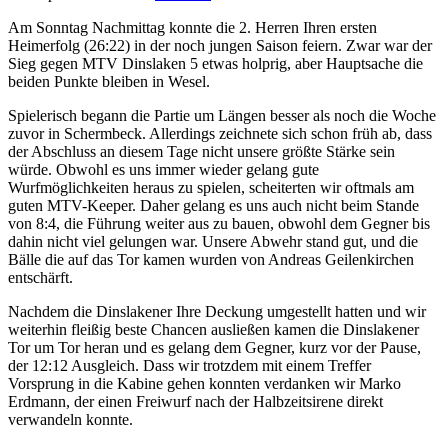
Am Sonntag Nachmittag konnte die 2. Herren Ihren ersten
Heimerfolg (26:22) in der noch jungen Saison feiern. Zwar war der
Sieg gegen MTV Dinslaken 5 etwas holprig, aber Hauptsache die
beiden Punkte bleiben in Wesel.
Spielerisch begann die Partie um Längen besser als noch die Woche
zuvor in Schermbeck. Allerdings zeichnete sich schon früh ab, dass
der Abschluss an diesem Tage nicht unsere größte Stärke sein
würde. Obwohl es uns immer wieder gelang gute
Wurfmöglichkeiten heraus zu spielen, scheiterten wir oftmals am
guten MTV-Keeper. Daher gelang es uns auch nicht beim Stande
von 8:4, die Führung weiter aus zu bauen, obwohl dem Gegner bis
dahin nicht viel gelungen war. Unsere Abwehr stand gut, und die
Bälle die auf das Tor kamen wurden von Andreas Geilenkirchen
entschärft.
Nachdem die Dinslakener Ihre Deckung umgestellt hatten und wir
weiterhin fleißig beste Chancen ausließen kamen die Dinslakener
Tor um Tor heran und es gelang dem Gegner, kurz vor der Pause,
der 12:12 Ausgleich. Dass wir trotzdem mit einem Treffer
Vorsprung in die Kabine gehen konnten verdanken wir Marko
Erdmann, der einen Freiwurf nach der Halbzeitsirene direkt
verwandeln konnte.