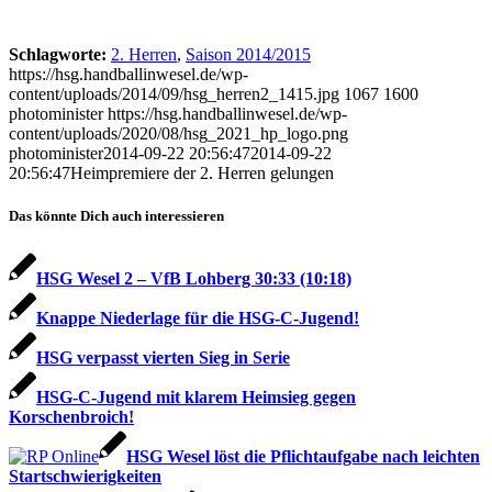
Schlagworte:
2. Herren
,
Saison 2014/2015
https://hsg.handballinwesel.de/wp-
content/uploads/2014/09/hsg_herren2_1415.jpg
1067
1600
photominister
https://hsg.handballinwesel.de/wp-
content/uploads/2020/08/hsg_2021_hp_logo.png
photominister
2014-09-22 20:56:47
2014-09-22
20:56:47
Heimpremiere der 2. Herren gelungen
Das könnte Dich auch interessieren
HSG Wesel 2 – VfB Lohberg 30:33 (10:18)
Knappe Niederlage für die HSG-C-Jugend!
HSG verpasst vierten Sieg in Serie
HSG-C-Jugend mit klarem Heimsieg gegen
Korschenbroich!
HSG Wesel löst die Pflichtaufgabe nach leichten
Startschwierigkeiten