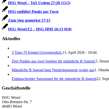
HSG Wesel – TuS Uedem 27:20 (13:5)
HSG entführt Punkt aus Vorst
Zum Sieg gemurkst 17:15
HSG Wesel E2 – HSG HMI 16:13 (8:8)
Aktuelles
3 Tage.70 Kinder.Unvergesslich.
13. April 2026 - 10:44
Drei Punkte aus zwei Spielen für männliche B Jugend.
5. Deze
Männliche B Jugend baut Niederlagenserie weiter aus
1. Oktobe
Enttäuschender Saisonstart für die männliche B-Jugend
22. Sep
Geschäftsstelle
HSG Wesel
Otto-Brenner-Str. 7
46483 Wesel