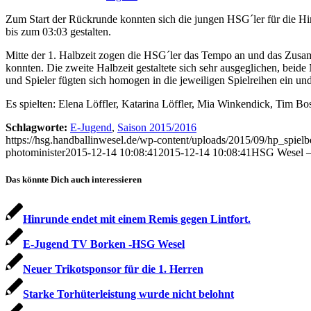
Zum Start der Rückrunde konnten sich die jungen HSG´ler für die Hin
bis zum 03:03 gestalten.
Mitte der 1. Halbzeit zogen die HSG´ler das Tempo an und das Zusamm
konnten. Die zweite Halbzeit gestaltete sich sehr ausgeglichen, beid
und Spieler fügten sich homogen in die jeweiligen Spielreihen ein un
Es spielten: Elena Löffler, Katarina Löffler, Mia Winkendick, Tim Bo
Schlagworte:
E-Jugend
,
Saison 2015/2016
https://hsg.handballinwesel.de/wp-content/uploads/2015/09/hp_spiel
photominister
2015-12-14 10:08:41
2015-12-14 10:08:41
HSG Wesel –
Das könnte Dich auch interessieren
Hinrunde endet mit einem Remis gegen Lintfort.
E-Jugend TV Borken -HSG Wesel
Neuer Trikotsponsor für die 1. Herren
Starke Torhüterleistung wurde nicht belohnt