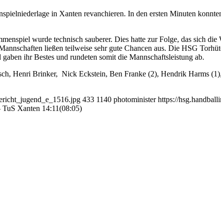
spielniederlage in Xanten revanchieren. In den ersten Minuten konnten
enspiel wurde technisch sauberer. Dies hatte zur Folge, das sich die
e Mannschaften ließen teilweise sehr gute Chancen aus. Die HSG Torhüt
d gaben ihr Bestes und rundeten somit die Mannschaftsleistung ab.
sch, Henri Brinker, Nick Eckstein, Ben Franke (2), Hendrik Harms (1),
bericht_jugend_e_1516.jpg
433
1140
photominister
https://hsg.handba
 TuS Xanten 14:11(08:05)