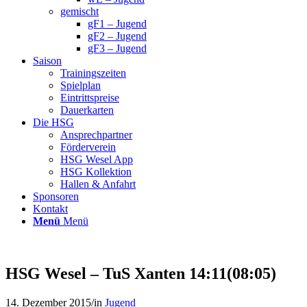
gemischt
gF1 – Jugend
gF2 – Jugend
gF3 – Jugend
Saison
Trainingszeiten
Spielplan
Eintrittspreise
Dauerkarten
Die HSG
Ansprechpartner
Förderverein
HSG Wesel App
HSG Kollektion
Hallen & Anfahrt
Sponsoren
Kontakt
Menü
Menü
HSG Wesel – TuS Xanten 14:11(08:05)
14. Dezember 2015
/
in
Jugend