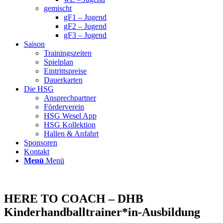
gemischt
gF1 – Jugend
gF2 – Jugend
gF3 – Jugend
Saison
Trainingszeiten
Spielplan
Eintrittspreise
Dauerkarten
Die HSG
Ansprechpartner
Förderverein
HSG Wesel App
HSG Kollektion
Hallen & Anfahrt
Sponsoren
Kontakt
Menü
Menü
HERE TO COACH – DHB
Kinderhandballtrainer*in-Ausbildung