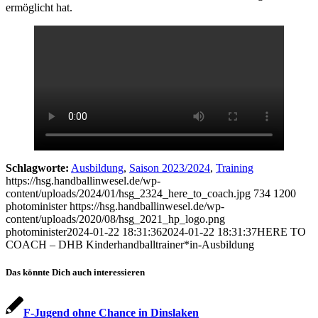
ermöglicht hat.
Schlagworte:
Ausbildung
,
Saison 2023/2024
,
Training
https://hsg.handballinwesel.de/wp-
content/uploads/2024/01/hsg_2324_here_to_coach.jpg
734
1200
photominister
https://hsg.handballinwesel.de/wp-
content/uploads/2020/08/hsg_2021_hp_logo.png
photominister
2024-01-22 18:31:36
2024-01-22 18:31:37
HERE TO
COACH – DHB Kinderhandballtrainer*in-Ausbildung
Das könnte Dich auch interessieren
F-Jugend ohne Chance in Dinslaken