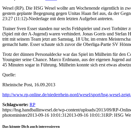
Wesel (RP). Die HSG Wesel wollte am Wochenende eigentlich in zwei P
gestern geplante Begegnung gegen Unitas Haan fiel aus, da der Geg
23:27 (11:12)-Niederlage mit dem letzten Aufgebot antreten.
Trainer Sven Esser standen nur sechs Feldspieler und zwei Torhüter 
(Spiel mit der A-Jugend) waren verhindert. Jonas Gorris und Stefan H
tritt mit seinem Team jetzt am Samstag, 18 Uhr, im ersten Meisters
gemacht hatte. Esser schaute sich zuvor die Oberliga-Partie SV Hö
Trotz der dünnen Personaldecke war das Spiel im Mülheim für den Co
Youngster seine Chance. Marco Erdmann, aus der eigenen Jugend aufger
45 Minuten sogar in Führung. Mülheim konnte sich erst etwas abset
Quelle:
Rheinische Post, 16.09.2013
http://www.rp-online.de/niederrhein-nord/wesel/sport/hsg-wesel-zeigt
Schlagworte:
RP
https://hsg.handballinwesel.de/wp-content/uploads/2013/09/RP-Onli
photominister
2013-09-16 10:01:31
2013-09-16 10:01:31
RP: HSG Wese
Das könnte Dich auch interessieren