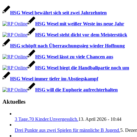
HSG We­sel be­währt sich seit zwei Jahr­zehn­ten
HSG Wesel mit weißer Weste ins neue Jahr
HSG Wesel steht dicht vor dem Meisterstück
HSG schöpft nach Über­ra­schungs­sieg wie­der Hoff­nung
HSG Wesel lässt zu viele Chancen aus
HSG Wesel biegt die Handballpartie noch um
HSG Wesel immer tiefer im Abstiegskampf
HSG will die Euphorie aufrechterhalten
Aktuelles
3 Tage.70 Kinder.Unvergesslich.
13. April 2026 - 10:44
Drei Punkte aus zwei Spielen für männliche B Jugend.
5. Deze