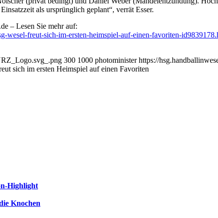
Nölscher (privat bedingt) und Daniel Weber (Mandelentzündung). Hoch
nsatzzeit als ursprünglich geplant“, verrät Esser.
.de – Lesen Sie mehr auf:
sg-wesel-freut-sich-im-ersten-heimspiel-auf-einen-favoriten-id983917
x-NRZ_Logo.svg_.png
300
1000
photominister
https://hsg.handballinwe
ut sich im ersten Heimspiel auf einen Favoriten
n-Highlight
 die Knochen