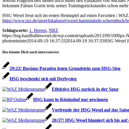
Jeweils Fragezeichen stehen noch hinter den Einsätzen von Michael 
bekommt Fabian Gorris trotz seines Trainingsrückstandes schon mehr Ei
HSG Wesel freut sich im ersten Heimspiel auf einen Favoriten | WAZ
https://www.nrz.de/sport/lokalsport/wesel-hamminkeln-schermbeck/h
Schlagworte:
1. Herren
,
NRZ
https://hsg.handballinwesel.de/wp-content/uploads/2013/09/1000p
photominister
2014-09-19 16:37:33
2014-09-19 16:37:33
HSG Wesel fre
Das könnte Dich auch interessieren
29:22! Busjans Paraden legen Grundstein zum HSG-Sieg
HSG beschenkt sich mit Derbysieg
Effektive HSG zurück in der Spur
HSG kann in Königshof nur gewinnen
Vorfreude der HSG Wesel auf das Saiso
20:37! HSG Wesel blamiert sich bis auf