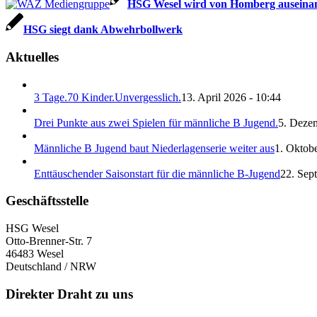
HSG Wesel wird von Homberg ausein
HSG siegt dank Abwehrbollwerk
Aktuelles
3 Tage.70 Kinder.Unvergesslich.
13. April 2026 - 10:44
Drei Punkte aus zwei Spielen für männliche B Jugend.
5. Deze
Männliche B Jugend baut Niederlagenserie weiter aus
1. Oktobe
Enttäuschender Saisonstart für die männliche B-Jugend
22. Sep
Geschäftsstelle
HSG Wesel
Otto-Brenner-Str. 7
46483 Wesel
Deutschland / NRW
Direkter Draht zu uns