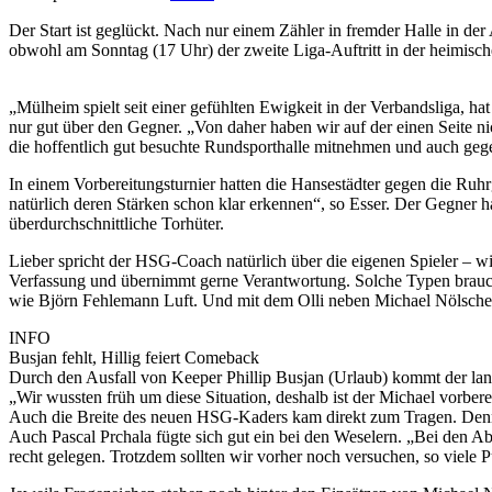
Der Start ist geglückt. Nach nur einem Zähler in fremder Halle in de
obwohl am Sonntag (17 Uhr) der zweite Liga-Auftritt in der heimisch
„Mülheim spielt seit einer gefühlten Ewigkeit in der Verbandsliga, h
nur gut über den Gegner. „Von daher haben wir auf der einen Seite nic
die hoffentlich gut besuchte Rundsporthalle mitnehmen und auch gege
In einem Vorbereitungsturnier hatten die Hansestädter gegen die Ruh
natürlich deren Stärken schon klar erkennen“, so Esser. Der Gegner ha
überdurchschnittliche Torhüter.
Lieber spricht der HSG-Coach natürlich über die eigenen Spieler – wie
Verfassung und übernimmt gerne Verantwortung. Solche Typen brauche
wie Björn Fehlemann Luft. Und mit dem Olli neben Michael Nölscher
INFO
Busjan fehlt, Hillig feiert Comeback
Durch den Ausfall von Keeper Phillip Busjan (Urlaub) kommt der la
„Wir wussten früh um diese Situation, deshalb ist der Michael vorber
Auch die Breite des neuen HSG-Kaders kam direkt zum Tragen. Denn 
Auch Pascal Prchala fügte sich gut ein bei den Weselern. „Bei den 
recht gelegen. Trotzdem sollten wir vorher noch versuchen, so viele