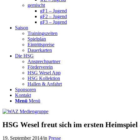
gemischt
gF1 – Jugend
gF2 – Jugend
gF3 – Jugend
Saison
Trainingszeiten
Spielplan
Eintrittspreise
Dauerkarten
Die HSG
Ansprechpartner
Förderverein
HSG Wesel App
HSG Kollektion
Hallen & Anfahrt
Sponsoren
Kontakt
Menü
Menü
HSG Wesel freut sich im ersten Heimspiel 
19. September 2014
/
in
Presse