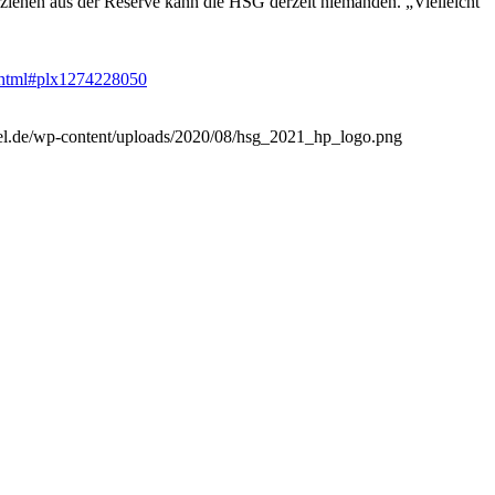
ziehen aus der Reserve kann die HSG derzeit niemanden. „Vielleicht
8.html#plx1274228050
sel.de/wp-content/uploads/2020/08/hsg_2021_hp_logo.png