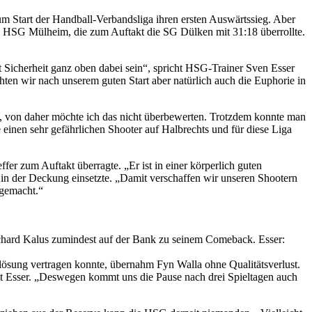
zum Start der Handball-Verbandsliga ihren ersten Auswärtssieg. Aber
die HSG Mülheim, die zum Auftakt die SG Dülken mit 31:18 überrollte.
t Sicherheit ganz oben dabei sein“, spricht HSG-Trainer Sven Esser
chten wir nach unserem guten Start aber natürlich auch die Euphorie in
tt, von daher möchte ich das nicht überbewerten. Trotzdem konnte man
 einen sehr gefährlichen Shooter auf Halbrechts und für diese Liga
fer zum Auftakt überragte. „Er ist in einer körperlich guten
in der Deckung einsetzte. „Damit verschaffen wir unseren Shootern
 gemacht.“
ichard Kalus zumindest auf der Bank zu seinem Comeback. Esser:
ösung vertragen konnte, übernahm Fyn Walla ohne Qualitätsverlust.
nt Esser. „Deswegen kommt uns die Pause nach drei Spieltagen auch