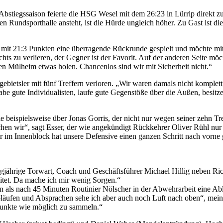
r Abstiegssaison feierte die HSG Wesel mit dem 26:23 in Lürrip direkt 
en Rundsporthalle ansteht, ist die Hürde ungleich höher. Zu Gast ist 
at mit 21:3 Punkten eine überragende Rückrunde gespielt und möchte mi
hts zu verlieren, der Gegner ist der Favorit. Auf der anderen Seite mö
n Mülheim etwas holen. Chancenlos sind wir mit Sicherheit nicht.“
rgebietsler mit fünf Treffern verloren. „Wir waren damals nicht komple
be gute Individualisten, laufe gute Gegenstöße über die Außen, besitze
 beispielsweise über Jonas Gorris, der nicht nur wegen seiner zehn Tref
n wir“, sagt Esser, der wie angekündigt Rückkehrer Oliver Rühl nur 
 im Innenblock hat unsere Defensive einen ganzen Schritt nach vorne
ngjährige Torwart, Coach und Geschäftsführer Michael Hillig neben R
eitet. Da mache ich mir wenig Sorgen.“
als nach 45 Minuten Routinier Nölscher in der Abwehrarbeit eine Abl
Abläufen und Absprachen sehe ich aber auch noch Luft nach oben“, mei
 Punkte wie möglich zu sammeln.“