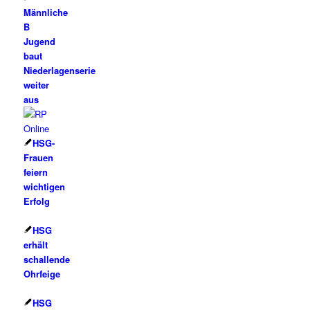
Männliche
B
Jugend
baut
Niederlagenserie
weiter
aus
HSG-
Frauen
feiern
wichtigen
Erfolg
HSG
erhält
schallende
Ohrfeige
HSG