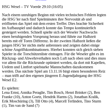
HSG Wesel – TV Voerde 29:10 (16:05)
Nach einem unruhigen Beginn mit vielen technischen Fehlern legten
die HSG’ler nach fünf Spielminuten ihre Nervosität ab und
eröffneten das Spiel mit dem ersten Treffer. Dies brachte Sicherheit
im Aufbauspiel und dadurch konnte das Tempo kontinuierlich
gesteigert werden. Schnell spielte sich der Weseler Nachwuchs
einen beruhigenden Vorsprung heraus und führte zur Halbzeit
bereits mit elf Toren Differenz. In der zweiten Halbzeit ließen die
jungen HSG’ler nichts mehr anbrennen und zeigten dabei einige
schöne Angriffskombinationen. Hierbei konnten sich gleich sieben
Spieler in die Torschützenliste eintragen. Für die Weseler gibt es im
Rückzug- und Abwehrverhalten noch Luft nach oben und dies muss
vor allem für die Rückrunde optimiert werden, da dort mit Kapellen,
Uedem und Lintfort spielstarke Mannschaften dazukommen
werden. Das nächste Spiel am 13.11.16 birgt einen besonderen Reiz
– man trifft auf den eigenen jüngeren E-Jugendjahrgang der HSG
Wesel E2.
Es spielten:
Lena Ernst, Annika Peraglie, Tim Bosch, Henri Brinker (2), Ben
Franke (10), Anton Goetz, Hendrik Harms (2), Jonathan Kralik,
Erik Moschüring (3), Till Otto (4), Marcell Terlinden, Tino Sturm
(1), Tim van de Sand (7)