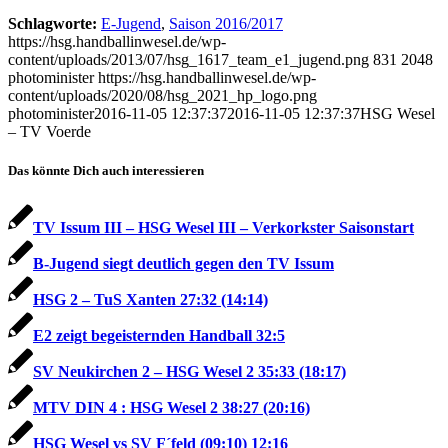
Schlagworte:
E-Jugend
,
Saison 2016/2017
https://hsg.handballinwesel.de/wp-
content/uploads/2013/07/hsg_1617_team_e1_jugend.png
831
2048
photominister
https://hsg.handballinwesel.de/wp-
content/uploads/2020/08/hsg_2021_hp_logo.png
photominister
2016-11-05 12:37:37
2016-11-05 12:37:37
HSG Wesel
– TV Voerde
Das könnte Dich auch interessieren
TV Issum III – HSG Wesel III – Verkorkster Saisonstart
B-Jugend siegt deutlich gegen den TV Issum
HSG 2 – TuS Xanten 27:32 (14:14)
E2 zeigt begeisternden Handball 32:5
SV Neukirchen 2 – HSG Wesel 2 35:33 (18:17)
MTV DIN 4 : HSG Wesel 2 38:27 (20:16)
HSG Wesel vs SV F´feld (09:10) 12:16