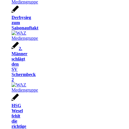
Derbysieg
zum
Saisonauftakt
2.
Männer
schlägt
den
SV
Schermbeck
2
HSG
Wesel
fehlt
die
richtige