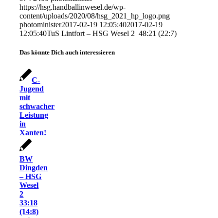
https://hsg.handballinwesel.de/wp-
content/uploads/2020/08/hsg_2021_hp_logo.png
photominister
2017-02-19 12:05:40
2017-02-19
12:05:40
TuS Lintfort – HSG Wesel 2 48:21 (22:7)
Das könnte Dich auch interessieren
C-
Jugend
mit
schwacher
Leistung
in
Xanten!
BW
Dingden
– HSG
Wesel
2
33:18
(14:8)