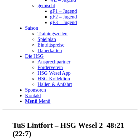
gemischt
gF1 – Jugend
gF2 – Jugend
gF3 – Jugend
Saison
Trainingszeiten
Spielplan
Eintrittspreise
Dauerkarten
Die HSG
Ansprechpartner
Förderverein
HSG Wesel App
HSG Kollektion
Hallen & Anfahrt
Sponsoren
Kontakt
Menü
Menü
TuS Lintfort – HSG Wesel 2 48:21
(22:7)