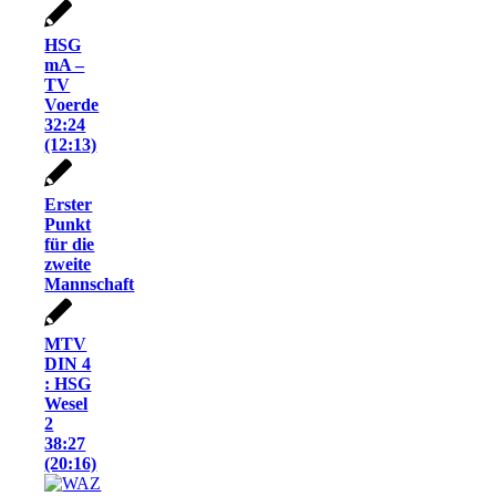
HSG
mA –
TV
Voerde
32:24
(12:13)
Erster
Punkt
für die
zweite
Mannschaft
MTV
DIN 4
: HSG
Wesel
2
38:27
(20:16)