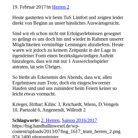
19. Februar 2017
/
in
Herren 2
Heute gastierten wir beim TuS Lintfort und zeigten leider
direkt von Beginn an unser hässliches Auswärtsgesicht.
Sind wir eh schon nicht mit Erfolgserlebnissen gesegnet
so gelingt es uns doch hin und wieder in Rahmen unserer
Möglichkeiten vernünftige Leistungen abzuliefern. Heute
waren wir jedoch zu keinem Zeitpunkt in der Lage in
irgendeiner Form einen bezirksligawürdigen Auftritt
hinzulegen, dass wir mit nur 1 Auswechselspieler
antraten, tat sein Übriges.
So bleibt als Erkenntnis des Abends, dass wir, allen
Ergebnissen zum Trotz, doch ein eingeschworener
Haufen sind und uns zumindest beim Feiern keiner so
leicht etwas vormacht.
Krieger, Hribar; Kilinc 3, Reichardt, Wiens, D.Vengels
10, Paetzold 6, Angenendt, Willrodt 2
Schlagworte:
2. Herren
,
Saison 2016/2017
https://hsg.handballinwesel.de/wp-
content/uploads/2013/07/hsg_1617_team_herren_2.png
974
2400
photominister