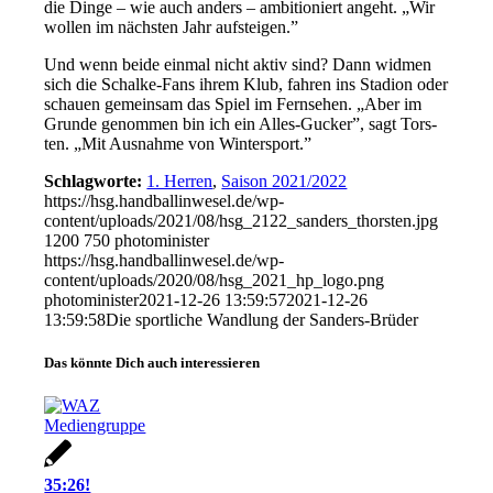
die Din­ge – wie auch an­ders – am­bi­tio­niert an­geht. „Wir
wol­len im nächs­ten Jahr auf­stei­gen.”
Und wenn bei­de ein­mal nicht ak­tiv sind? Dann wid­men
sich die Schal­ke-Fans ih­rem Klub, fah­ren ins Sta­di­on oder
schau­en ge­mein­sam das Spiel im Fern­se­hen. „Aber im
Grun­de ge­nom­men bin ich ein Al­les-Gu­cker”, sagt Tors­
ten. „Mit Aus­nah­me von Win­ter­sport.”
Schlagworte:
1. Herren
,
Saison 2021/2022
https://hsg.handballinwesel.de/wp-
content/uploads/2021/08/hsg_2122_sanders_thorsten.jpg
1200
750
photominister
https://hsg.handballinwesel.de/wp-
content/uploads/2020/08/hsg_2021_hp_logo.png
photominister
2021-12-26 13:59:57
2021-12-26
13:59:58
Die sport­li­che Wand­lung der San­ders-Brü­der
Das könnte Dich auch interessieren
35:26!