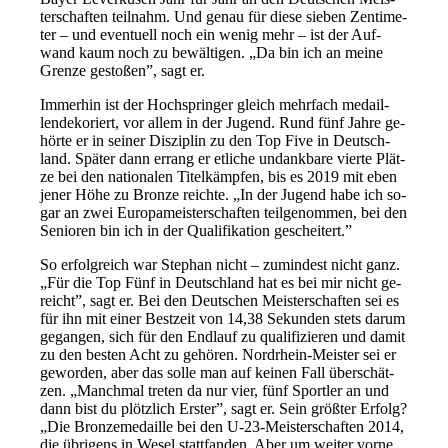
ter­schaf­ten teil­nahm. Und ge­nau für die­se sie­ben Zen­ti­me­
ter – und even­tu­ell noch ein we­nig mehr – ist der Auf­
wand kaum noch zu be­wäl­ti­gen. „Da bin ich an mei­ne
Gren­ze ge­sto­ßen”, sagt er.
Im­mer­hin ist der Hoch­sprin­ger gleich mehr­fach me­dail­
len­de­ko­riert, vor al­lem in der Ju­gend. Rund fünf Jah­re ge­
hör­te er in sei­ner Dis­zi­plin zu den Top Fi­ve in Deutsch­
land. Spä­ter dann er­rang er et­li­che un­dank­ba­re vier­te Plät­
ze bei den na­tio­na­len Ti­tel­kämp­fen, bis es 2019 mit eben
je­ner Hö­he zu Bron­ze reich­te. „In der Ju­gend ha­be ich so­
gar an zwei Eu­ro­pa­meis­ter­schaf­ten teil­ge­nom­men, bei den
Se­nio­ren bin ich in der Qua­li­fi­ka­ti­on ge­schei­tert.”
So er­folg­reich war Ste­phan nicht – zu­min­dest nicht ganz.
„Für die Top Fünf in Deutsch­land hat es bei mir nicht ge­
reicht”, sagt er. Bei den Deut­schen Meis­ter­schaf­ten sei es
für ihn mit ei­ner Best­zeit von 14,38 Se­kun­den stets dar­um
ge­gan­gen, sich für den End­lauf zu qua­li­fi­zie­ren und da­mit
zu den bes­ten Acht zu ge­hö­ren. Nord­rhein-Meis­ter sei er
ge­wor­den, aber das sol­le man auf kei­nen Fall über­schät­
zen. „Manch­mal tre­ten da nur vier, fünf Sport­ler an und
dann bist du plötz­lich Ers­ter”, sagt er. Sein grö­ß­ter Er­folg?
„Die Bron­ze­me­dail­le bei den U-23-Meis­ter­schaf­ten 2014,
die üb­ri­gens in We­sel statt­fan­den. Aber um wei­ter vor­ne