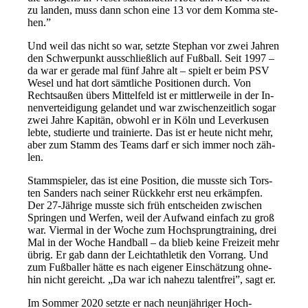
zu lan­den, muss dann schon ei­ne 13 vor dem Kom­ma ste­
hen.”
Und weil das nicht so war, setz­te Ste­phan vor zwei Jah­ren
den Schwer­punkt aus­schlie­ß­lich auf Fuß­ball. Seit 1997 –
da war er ge­ra­de mal fünf Jah­re alt – spielt er beim PSV
We­sel und hat dort sämt­li­che Po­si­tio­nen durch. Von
Rechts­au­ßen übers Mit­tel­feld ist er mitt­ler­wei­le in der In­
nen­ver­tei­di­gung ge­lan­det und war zwi­schen­zeit­lich so­gar
zwei Jah­re Ka­pi­tän, ob­wohl er in Köln und Le­ver­ku­sen
leb­te, stu­dier­te und trai­nier­te. Das ist er heu­te nicht mehr,
aber zum Stamm des Teams darf er sich im­mer noch zäh­
len.
Stamm­spie­ler, das ist ei­ne Po­si­ti­on, die muss­te sich Tors­
ten San­ders nach sei­ner Rück­kehr erst neu er­kämp­fen.
Der 27-Jäh­ri­ge muss­te sich früh ent­schei­den zwi­schen
Sprin­gen und Wer­fen, weil der Auf­wand ein­fach zu groß
war. Vier­mal in der Wo­che zum Hoch­sprung­trai­ning, drei
Mal in der Wo­che Hand­ball – da blieb kei­ne Frei­zeit mehr
üb­rig. Er gab dann der Leicht­ath­le­tik den Vor­rang. Und
zum Fuß­bal­ler hät­te es nach ei­ge­ner Ein­schät­zung oh­ne­
hin nicht ge­reicht. „Da war ich na­he­zu ta­lent­frei”, sagt er.
Im Som­mer 2020 setz­te er nach neun­jäh­ri­ger Hoch­