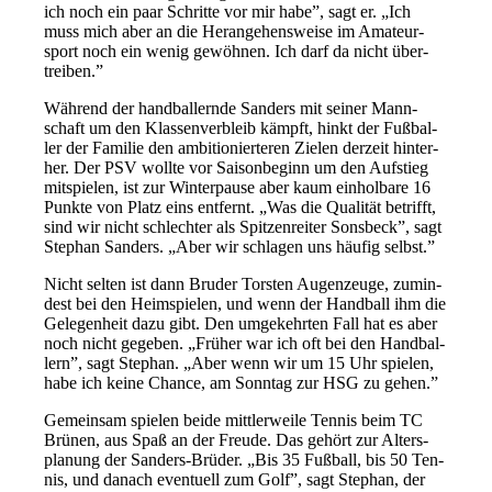
ich noch ein paar Schrit­te vor mir ha­be”, sagt er. „Ich
muss mich aber an die Her­an­ge­hens­wei­se im Ama­teur­
sport noch ein we­nig ge­wöh­nen. Ich darf da nicht über­
trei­ben.”
Wäh­rend der hand­bal­lern­de San­ders mit sei­ner Mann­
schaft um den Klas­sen­ver­bleib kämpft, hinkt der Fuß­bal­
ler der Fa­mi­lie den am­bi­tio­nier­te­ren Zie­len der­zeit hin­ter­
her. Der PSV woll­te vor Sai­son­be­ginn um den Auf­stieg
mit­spie­len, ist zur Win­ter­pau­se aber kaum ein­hol­ba­re 16
Punk­te von Platz eins ent­fernt. „Was die Qua­li­tät be­trifft,
sind wir nicht schlech­ter als Spit­zen­rei­ter Sons­beck”, sagt
Ste­phan San­ders. „Aber wir schla­gen uns häu­fig selbst.”
Nicht sel­ten ist dann Bru­der Tors­ten Au­gen­zeu­ge, zu­min­
dest bei den Heim­spie­len, und wenn der Hand­ball ihm die
Ge­le­gen­heit da­zu gibt. Den um­ge­kehr­ten Fall hat es aber
noch nicht ge­ge­ben. „Frü­her war ich oft bei den Hand­bal­
lern”, sagt Ste­phan. „Aber wenn wir um 15 Uhr spie­len,
ha­be ich kei­ne Chan­ce, am Sonn­tag zur HSG zu ge­hen.”
Ge­mein­sam spie­len bei­de mitt­ler­wei­le Ten­nis beim TC
Brü­nen, aus Spaß an der Freu­de. Das ge­hört zur Al­ters­
pla­nung der San­ders-Brü­der. „Bis 35 Fuß­ball, bis 50 Ten­
nis, und da­nach even­tu­ell zum Golf”, sagt Ste­phan, der