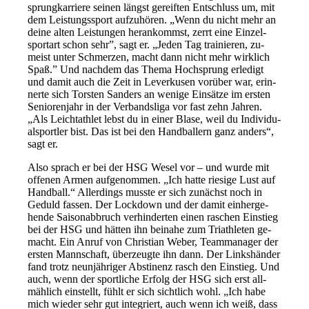
sprung­kar­rie­re sei­nen längst ge­reif­ten Ent­schluss um, mit
dem Leis­tungs­sport auf­zu­hö­ren. „Wenn du nicht mehr an
dei­ne al­ten Leis­tun­gen her­an­kommst, zerrt ei­ne Ein­zel­
sport­art schon sehr”, sagt er. „Je­den Tag trai­nie­ren, zu­
meist un­ter Schmer­zen, macht dann nicht mehr wirk­lich
Spaß.” Und nach­dem das The­ma Hoch­sprung er­le­digt
und da­mit auch die Zeit in Le­ver­ku­sen vor­über war, er­in­
ner­te sich Tors­ten San­ders an we­ni­ge Ein­sät­ze im ers­ten
Se­nio­ren­jahr in der Ver­bands­li­ga vor fast zehn Jah­ren.
„Als Leicht­ath­let lebst du in ei­ner Bla­se, weil du In­di­vi­du­
al­sport­ler bist. Das ist bei den Hand­bal­lern ganz an­ders“,
sagt er.
Al­so sprach er bei der HSG We­sel vor – und wur­de mit
of­fe­nen Ar­men auf­ge­nom­men. „Ich hat­te rie­si­ge Lust auf
Hand­ball.“ Al­ler­dings muss­te er sich zu­nächst noch in
Ge­duld fas­sen. Der Lock­down und der da­mit ein­her­ge­
hen­de Sai­son­ab­bruch ver­hin­der­ten ei­nen ra­schen Ein­stieg
bei der HSG und hät­ten ihn bei­na­he zum Tri­ath­le­ten ge­
macht. Ein An­ruf von Chris­ti­an We­ber, Team­ma­na­ger der
ers­ten Mann­schaft, über­zeug­te ihn dann. Der Links­hän­der
fand trotz neun­jäh­ri­ger Ab­sti­nenz rasch den Ein­stieg. Und
auch, wenn der sport­li­che Er­folg der HSG sich erst all­
mäh­lich ein­stellt, fühlt er sich sicht­lich wohl. „Ich ha­be
mich wie­der sehr gut in­te­griert, auch wenn ich weiß, dass