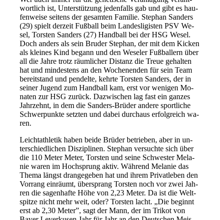
wort­lich ist, Un­ter­stüt­zung je­den­falls gab und gibt es hau­
fen­wei­se sei­tens der ge­sam­ten Fa­mi­lie. Ste­phan San­ders
(29) spielt der­zeit Fuß­ball beim Lan­des­li­gis­ten PSV We­
sel, Tors­ten San­ders (27) Hand­ball bei der HSG We­sel.
Doch an­ders als sein Bru­der Ste­phan, der mit dem Ki­cken
als klei­nes Kind be­gann und den We­seler Fuß­bal­lern über
all die Jah­re trotz räum­li­cher Di­stanz die Treue ge­hal­ten
hat und min­des­tens an den Wo­chen­en­den für sein Team
be­reit­stand und pen­del­te, kehr­te Tors­ten San­ders, der in
sei­ner Ju­gend zum Hand­ball kam, erst vor we­ni­gen Mo­
na­ten zur HSG zu­rück. Da­zwi­schen lag fast ein gan­zes
Jahr­zehnt, in dem die San­ders-Brü­der an­de­re sport­li­che
Schwer­punk­te setz­ten und da­bei durch­aus er­folg­reich wa­
ren.
Leicht­ath­le­tik ha­ben bei­de Brü­der be­trie­ben, aber in un­
ter­schied­li­chen Dis­zi­pli­nen. Ste­phan ver­such­te sich über
die 110 Me­ter Me­ter, Tors­ten und sei­ne Schwes­ter Me­la­
nie wa­ren im Hoch­sprung ak­tiv. Wäh­rend Me­la­nie das
The­ma längst dran­ge­ge­ben hat und ih­rem Pri­vat­le­ben den
Vor­rang ein­räumt, über­sprang Tors­ten noch vor zwei Jah­
ren die sa­gen­haf­te Hö­he von 2,23 Me­ter. Da ist die Welt­
spit­ze nicht mehr weit, oder? Tors­ten lacht. „Die be­ginnt
erst ab 2,30 Me­ter”, sagt der Mann, der im Tri­kot von
Bay­er Le­ver­ku­sen Jahr für Jahr an den Deut­schen Meis­