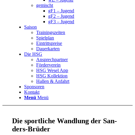
gemischt
gF1 – Jugend
gF2 – Jugend
gF3 – Jugend
Saison
Trainingszeiten
Spielplan
Eintrittspreise
Dauerkarten
Die HSG
Ansprechpartner
Förderverein
HSG Wesel App
HSG Kollektion
Hallen & Anfahrt
Sponsoren
Kontakt
Menü
Menü
Die sport­li­che Wand­lung der San­
ders-Brü­der