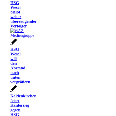
HSG
Wesel
bleibt
weiter
überzeugender
Verfolger
HSG
Wesel
will
den
Abstand
nach
unten
vergrößern
Kaldenkirchen
feiert
Kantersieg
gegen
HSG