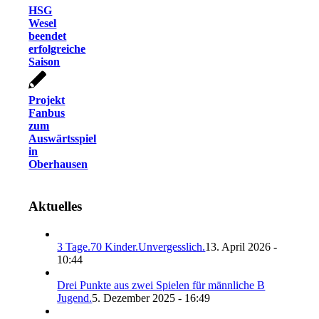
HSG
Wesel
beendet
erfolgreiche
Saison
Projekt
Fanbus
zum
Auswärtsspiel
in
Oberhausen
Aktuelles
3 Tage.70 Kinder.Unvergesslich.
13. April 2026 -
10:44
Drei Punkte aus zwei Spielen für männliche B
Jugend.
5. Dezember 2025 - 16:49