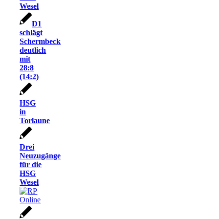
Wesel
D1
schlägt
Schermbeck
deutlich
mit
28:8
(14:2)
HSG
in
Torlaune
Drei
Neuzugänge
für die
HSG
Wesel