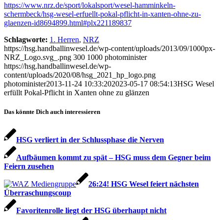
https://www.nrz.de/sport/lokalsport/wesel-hamminkeln-
schermbeck/hsg-wesel-erfuellt-pokal-pflicht-in-xanten-ohne-zu-
glaenzen-id8694899.html#plx221189837
Schlagworte:
1. Herren
,
NRZ
https://hsg.handballinwesel.de/wp-content/uploads/2013/09/1000px-
NRZ_Logo.svg_.png
300
1000
photominister
https://hsg.handballinwesel.de/wp-
content/uploads/2020/08/hsg_2021_hp_logo.png
photominister
2013-11-24 10:33:20
2023-05-17 08:54:13
HSG Wesel
erfüllt Pokal-Pflicht in Xanten ohne zu glänzen
Das könnte Dich auch interessieren
HSG verliert in der Schlussphase die Nerven
Aufbäumen kommt zu spät – HSG muss dem Gegner beim
Feiern zusehen
26:24! HSG Wesel feiert nächsten
Überraschungscoup
Favoritenrolle liegt der HSG überhaupt nicht