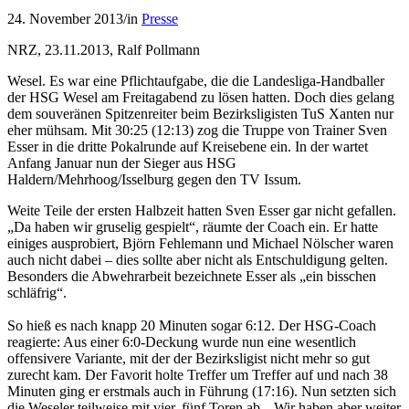
24. November 2013
/
in
Presse
NRZ, 23.11.2013, Ralf Pollmann
Wesel. Es war eine Pflichtaufgabe, die die Landesliga-Handballer
der HSG Wesel am Freitagabend zu lösen hatten. Doch dies gelang
dem souveränen Spitzenreiter beim Bezirksligisten TuS Xanten nur
eher mühsam. Mit 30:25 (12:13) zog die Truppe von Trainer Sven
Esser in die dritte Pokalrunde auf Kreisebene ein. In der wartet
Anfang Januar nun der Sieger aus HSG
Haldern/Mehrhoog/Isselburg gegen den TV Issum.
Weite Teile der ersten Halbzeit hatten Sven Esser gar nicht gefallen.
„Da haben wir gruselig gespielt“, räumte der Coach ein. Er hatte
einiges ausprobiert, Björn Fehlemann und Michael Nölscher waren
auch nicht dabei – dies sollte aber nicht als Entschuldigung gelten.
Besonders die Abwehrarbeit bezeichnete Esser als „ein bisschen
schläfrig“.
So hieß es nach knapp 20 Minuten sogar 6:12. Der HSG-Coach
reagierte: Aus einer 6:0-Deckung wurde nun eine wesentlich
offensivere Variante, mit der der Bezirksligist nicht mehr so gut
zurecht kam. Der Favorit holte Treffer um Treffer auf und nach 38
Minuten ging er erstmals auch in Führung (17:16). Nun setzten sich
die Weseler teilweise mit vier, fünf Toren ab. „Wir haben aber weiter