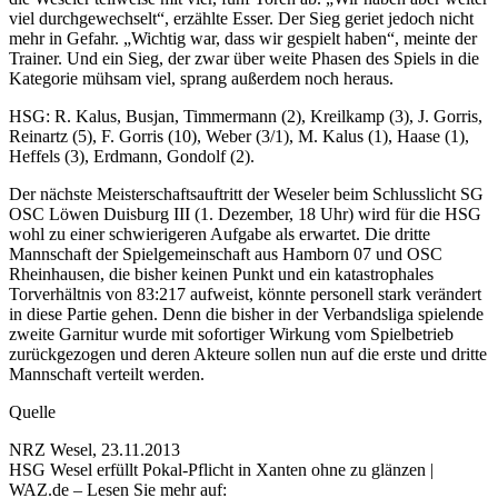
viel durchgewechselt“, erzählte Esser. Der Sieg geriet jedoch nicht
mehr in Gefahr. „Wichtig war, dass wir gespielt haben“, meinte der
Trainer. Und ein Sieg, der zwar über weite Phasen des Spiels in die
Kategorie mühsam viel, sprang außerdem noch heraus.
HSG: R. Kalus, Busjan, Timmermann (2), Kreilkamp (3), J. Gorris,
Reinartz (5), F. Gorris (10), Weber (3/1), M. Kalus (1), Haase (1),
Heffels (3), Erdmann, Gondolf (2).
Der nächste Meisterschaftsauftritt der Weseler beim Schlusslicht SG
OSC Löwen Duisburg III (1. Dezember, 18 Uhr) wird für die HSG
wohl zu einer schwierigeren Aufgabe als erwartet. Die dritte
Mannschaft der Spielgemeinschaft aus Hamborn 07 und OSC
Rheinhausen, die bisher keinen Punkt und ein katastrophales
Torverhältnis von 83:217 aufweist, könnte personell stark verändert
in diese Partie gehen. Denn die bisher in der Verbandsliga spielende
zweite Garnitur wurde mit sofortiger Wirkung vom Spielbetrieb
zurückgezogen und deren Akteure sollen nun auf die erste und dritte
Mannschaft verteilt werden.
Quelle
NRZ Wesel, 23.11.2013
HSG Wesel erfüllt Pokal-Pflicht in Xanten ohne zu glänzen |
WAZ.de – Lesen Sie mehr auf: