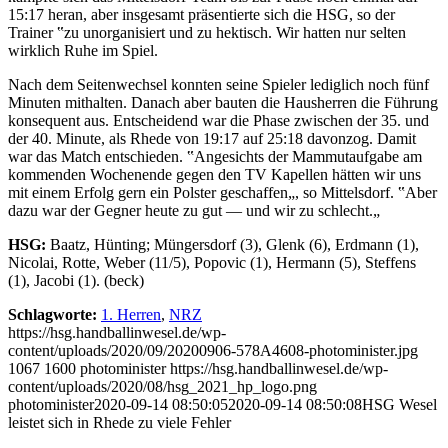
15:17 heran, aber insgesamt präsentierte sich die HSG, so der
Trainer ‟zu unorganisiert und zu hektisch. Wir hatten nur selten
wirklich Ruhe im Spiel.
Nach dem Seitenwechsel konnten seine Spieler lediglich noch fünf
Minuten mithalten. Danach aber bauten die Hausherren die Führung
konsequent aus. Entscheidend war die Phase zwischen der 35. und
der 40. Minute, als Rhede von 19:17 auf 25:18 davonzog. Damit
war das Match entschieden. ‟Angesichts der Mammutaufgabe am
kommenden Wochenende gegen den TV Kapellen hätten wir uns
mit einem Erfolg gern ein Polster geschaffen„, so Mittelsdorf. ‟Aber
dazu war der Gegner heute zu gut — und wir zu schlecht.„
HSG:
Baatz, Hünting; Müngersdorf (3), Glenk (6), Erdmann (1),
Nicolai, Rotte, Weber (11/5), Popovic (1), Hermann (5), Steffens
(1), Jacobi (1). (beck)
Schlagworte:
1. Herren
,
NRZ
https://hsg.handballinwesel.de/wp-
content/uploads/2020/09/20200906-578A4608-photominister.jpg
1067
1600
photominister
https://hsg.handballinwesel.de/wp-
content/uploads/2020/08/hsg_2021_hp_logo.png
photominister
2020-09-14 08:50:05
2020-09-14 08:50:08
HSG Wesel
leistet sich in Rhede zu viele Fehler