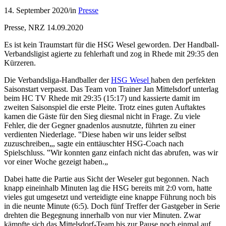
14. September 2020
/
in
Presse
Presse, NRZ 14.09.2020
Es ist kein Traumstart für die HSG Wesel geworden. Der Handball-
Verbandsligist agierte zu fehlerhaft und zog in Rhede mit 29:35 den
Kürzeren.
Die Verbandsliga-Handballer der
HSG Wesel
haben den perfekten
Saisonstart verpasst. Das Team von Trainer Jan Mittelsdorf unterlag
beim HC TV Rhede mit 29:35 (15:17) und kassierte damit im
zweiten Saisonspiel die erste Pleite. Trotz eines guten Auftaktes
kamen die Gäste für den Sieg diesmal nicht in Frage. Zu viele
Fehler, die der Gegner gnadenlos ausnutzte, führten zu einer
verdienten Niederlage. ‟Diese haben wir uns leider selbst
zuzuschreiben„, sagte ein enttäuschter HSG-Coach nach
Spielschluss. ‟Wir konnten ganz einfach nicht das abrufen, was wir
vor einer Woche gezeigt haben.„
Dabei hatte die Partie aus Sicht der Weseler gut begonnen. Nach
knapp eineinhalb Minuten lag die HSG bereits mit 2:0 vorn, hatte
vieles gut umgesetzt und verteidigte eine knappe Führung noch bis
in die neunte Minute (6:5). Doch fünf Treffer der Gastgeber in Serie
drehten die Begegnung innerhalb von nur vier Minuten. Zwar
kämpfte sich das Mittelsdorf-Team bis zur Pause noch einmal auf