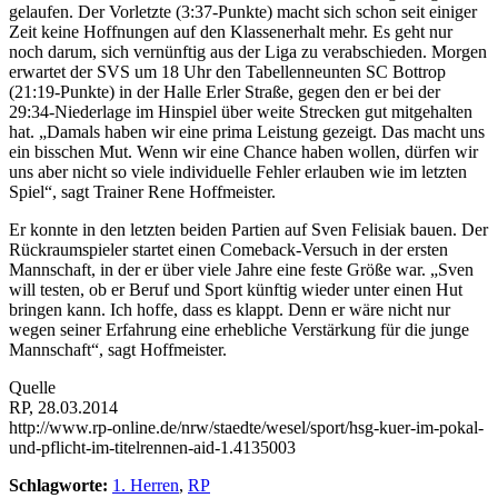
gelaufen. Der Vorletzte (3:37-Punkte) macht sich schon seit einiger
Zeit keine Hoffnungen auf den Klassenerhalt mehr. Es geht nur
noch darum, sich vernünftig aus der Liga zu verabschieden. Morgen
erwartet der SVS um 18 Uhr den Tabellenneunten SC Bottrop
(21:19-Punkte) in der Halle Erler Straße, gegen den er bei der
29:34-Niederlage im Hinspiel über weite Strecken gut mitgehalten
hat. „Damals haben wir eine prima Leistung gezeigt. Das macht uns
ein bisschen Mut. Wenn wir eine Chance haben wollen, dürfen wir
uns aber nicht so viele individuelle Fehler erlauben wie im letzten
Spiel“, sagt Trainer Rene Hoffmeister.
Er konnte in den letzten beiden Partien auf Sven Felisiak bauen. Der
Rückraumspieler startet einen Comeback-Versuch in der ersten
Mannschaft, in der er über viele Jahre eine feste Größe war. „Sven
will testen, ob er Beruf und Sport künftig wieder unter einen Hut
bringen kann. Ich hoffe, dass es klappt. Denn er wäre nicht nur
wegen seiner Erfahrung eine erhebliche Verstärkung für die junge
Mannschaft“, sagt Hoffmeister.
Quelle
RP, 28.03.2014
http://www.rp-online.de/nrw/staedte/wesel/sport/hsg-kuer-im-pokal-
und-pflicht-im-titelrennen-aid-1.4135003
Schlagworte:
1. Herren
,
RP