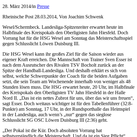
28. März 2014
/
in
Presse
Rheinische Post 28.03.2014, Von Joachim Schwenk
Wesel/Schermbeck. Landesliga-Spitzenreiter erwartet heute im
Halbfinale des Kreispokals den Oberligisten Jahn Hiesfeld. Doch
Vorrang hat für die HSG Wesel am Sonntag das Meisterschaftsspiel
gegen Schlusslicht Löwen Duisburg III.
Die HSG Wesel kann ihr großes Ziel für die Saison wieder aus
eigener Kraft erreichen. Die Mannschaft von Trainer Sven Esser ist
nach dem Ausrutscher des Rivalen TSV Bocholt zurück an der
Spitze der Handball-Landesliga. Und deshalb erklärt es sich von
selbst, welche Schwerpunkte der Coach für die beiden Aufgaben
setzt, die sein Team am Wochenende innerhalb von weniger als 48
Stunden lösen muss. Die HSG erwartet heute, 20 Uhr, im Halbfinale
des Kreispokals den Oberligisten TV Jahn Hiesfeld in der Halle
Nord II. „Das ist ein nettes Zubrot für uns, über das wir uns freuen“,
sagt Esser. Doch weitaus wichtiger ist für den Tabellenführer (32:8-
Punkte) am Sonntag, 17 Uhr, in der Rundsporthalle das Heimspiel
in der Landesliga, auch wenn’s „nur“ gegen das sieglose
Schlusslicht SG OSC Löwen Duisburg III (2:36) geht.
„Der Pokal ist die Kür. Doch absoluten Vorrang hat
selbstverständlich die Meisterschaft. Und da ist ein Sieg Pflicht“,