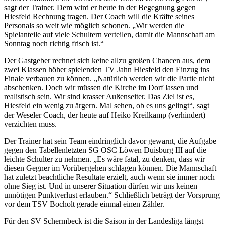
sagt der Trainer. Dem wird er heute in der Begegnung gegen
Hiesfeld Rechnung tragen. Der Coach will die Kräfte seines
Personals so weit wie möglich schonen. „Wir werden die
Spielanteile auf viele Schultern verteilen, damit die Mannschaft am
Sonntag noch richtig frisch ist.“
Der Gastgeber rechnet sich keine allzu großen Chancen aus, dem
zwei Klassen höher spielenden TV Jahn Hiesfeld den Einzug ins
Finale verbauen zu können. „Natürlich werden wir die Partie nicht
abschenken. Doch wir müssen die Kirche im Dorf lassen und
realistisch sein. Wir sind krasser Außenseiter. Das Ziel ist es,
Hiesfeld ein wenig zu ärgern. Mal sehen, ob es uns gelingt“, sagt
der Weseler Coach, der heute auf Heiko Kreilkamp (verhindert)
verzichten muss.
Der Trainer hat sein Team eindringlich davor gewarnt, die Aufgabe
gegen den Tabellenletzten SG OSC Löwen Duisburg III auf die
leichte Schulter zu nehmen. „Es wäre fatal, zu denken, dass wir
diesen Gegner im Vorübergehen schlagen können. Die Mannschaft
hat zuletzt beachtliche Resultate erzielt, auch wenn sie immer noch
ohne Sieg ist. Und in unserer Situation dürfen wir uns keinen
unnötigen Punktverlust erlauben.“ Schließlich beträgt der Vorsprung
vor dem TSV Bocholt gerade einmal einen Zähler.
Für den SV Schermbeck ist die Saison in der Landesliga längst