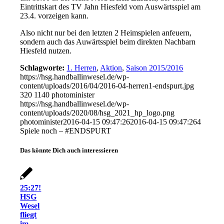
Eintrittskart des TV Jahn Hiesfeld vom Auswärtsspiel am
23.4. vorzeigen kann.
Also nicht nur bei den letzten 2 Heimspielen anfeuern,
sondern auch das Auwärtsspiel beim direkten Nachbarn
Hiesfeld nutzen.
Schlagworte:
1. Herren
,
Aktion
,
Saison 2015/2016
https://hsg.handballinwesel.de/wp-
content/uploads/2016/04/2016-04-herren1-endspurt.jpg
320
1140
photominister
https://hsg.handballinwesel.de/wp-
content/uploads/2020/08/hsg_2021_hp_logo.png
photominister
2016-04-15 09:47:26
2016-04-15 09:47:26
4
Spiele noch – #ENDSPURT
Das könnte Dich auch interessieren
25:27!
HSG
Wesel
fliegt
im