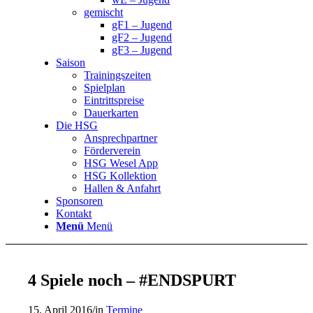
gemischt
gF1 – Jugend
gF2 – Jugend
gF3 – Jugend
Saison
Trainingszeiten
Spielplan
Eintrittspreise
Dauerkarten
Die HSG
Ansprechpartner
Förderverein
HSG Wesel App
HSG Kollektion
Hallen & Anfahrt
Sponsoren
Kontakt
Menü
Menü
4 Spiele noch – #ENDSPURT
15. April 2016
/
in
Termine