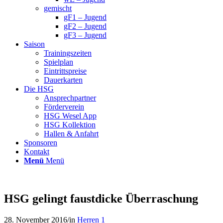
gemischt
gF1 – Jugend
gF2 – Jugend
gF3 – Jugend
Saison
Trainingszeiten
Spielplan
Eintrittspreise
Dauerkarten
Die HSG
Ansprechpartner
Förderverein
HSG Wesel App
HSG Kollektion
Hallen & Anfahrt
Sponsoren
Kontakt
Menü
Menü
HSG gelingt faustdicke Überraschung
28. November 2016
/
in
Herren 1