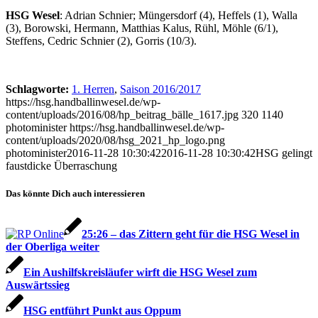
HSG Wesel
: Adrian Schnier; Müngersdorf (4), Heffels (1), Walla
(3), Borowski, Hermann, Matthias Kalus, Rühl, Möhle (6/1),
Steffens, Cedric Schnier (2), Gorris (10/3).
Schlagworte:
1. Herren
,
Saison 2016/2017
https://hsg.handballinwesel.de/wp-
content/uploads/2016/08/hp_beitrag_bälle_1617.jpg
320
1140
photominister
https://hsg.handballinwesel.de/wp-
content/uploads/2020/08/hsg_2021_hp_logo.png
photominister
2016-11-28 10:30:42
2016-11-28 10:30:42
HSG gelingt
faustdicke Überraschung
Das könnte Dich auch interessieren
25:26 – das Zittern geht für die HSG Wesel in
der Oberliga weiter
Ein Aushilfskreisläufer wirft die HSG Wesel zum
Auswärtssieg
HSG entführt Punkt aus Oppum