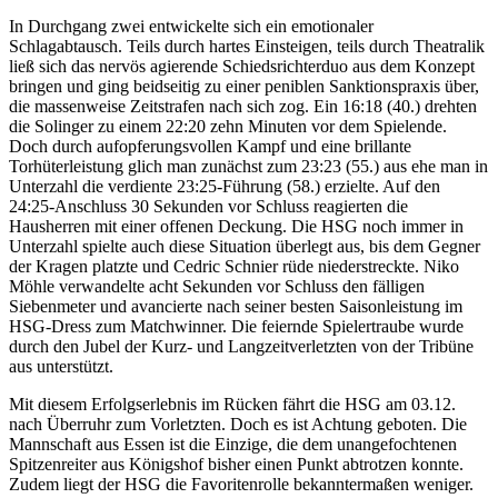
In Durchgang zwei entwickelte sich ein emotionaler
Schlagabtausch. Teils durch hartes Einsteigen, teils durch Theatralik
ließ sich das nervös agierende Schiedsrichterduo aus dem Konzept
bringen und ging beidseitig zu einer peniblen Sanktionspraxis über,
die massenweise Zeitstrafen nach sich zog. Ein 16:18 (40.) drehten
die Solinger zu einem 22:20 zehn Minuten vor dem Spielende.
Doch durch aufopferungsvollen Kampf und eine brillante
Torhüterleistung glich man zunächst zum 23:23 (55.) aus ehe man in
Unterzahl die verdiente 23:25-Führung (58.) erzielte. Auf den
24:25-Anschluss 30 Sekunden vor Schluss reagierten die
Hausherren mit einer offenen Deckung. Die HSG noch immer in
Unterzahl spielte auch diese Situation überlegt aus, bis dem Gegner
der Kragen platzte und Cedric Schnier rüde niederstreckte. Niko
Möhle verwandelte acht Sekunden vor Schluss den fälligen
Siebenmeter und avancierte nach seiner besten Saisonleistung im
HSG-Dress zum Matchwinner. Die feiernde Spielertraube wurde
durch den Jubel der Kurz- und Langzeitverletzten von der Tribüne
aus unterstützt.
Mit diesem Erfolgserlebnis im Rücken fährt die HSG am 03.12.
nach Überruhr zum Vorletzten. Doch es ist Achtung geboten. Die
Mannschaft aus Essen ist die Einzige, die dem unangefochtenen
Spitzenreiter aus Königshof bisher einen Punkt abtrotzen konnte.
Zudem liegt der HSG die Favoritenrolle bekanntermaßen weniger.