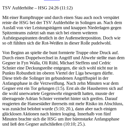
TSV Aufderhöhe – HSG 24:26 (11:12)
Mit einer Rumpftruppe und durch einen Stau auch noch verspätet
reiste die HSG bei der TSV Aufderhöhe in Solingen an. Nach dem
Ausfall von vier Leistungsträgern und knappen Niederlagen gegen
Spitzenteams zuletzt sah man sich bei einem weiteren
Aufstiegsaspiranten deutlich in der Außenseiterposition. Doch wie
so oft fühlten sich die Rot-Weißen in dieser Rolle pudelwohl.
Von Beginn an spielte die bunt formierte Truppe ohne Druck auf.
Durch einen Doppelwechsel in Angriff und Abwehr stellte man dem
Gegner in Fyn Walla, Oli Rühl, Michael Steffens und Cedric
Schnier eine Deckungsreihe entgegen, die sich wohl nicht nur in
Punkto Robustheit im oberen Viertel der Liga bewegen dürfte.
Diese trieb die Solinger im gebundenen Angriffsspiel in der
Anfangsphase in die Verzweiflung. Nach zehn Minuten war dem
Gegner erst ein Tor gelungen (1:5). Erst als die Hausherren sich auf
die wohl unerwartete Gegenwehr eingestellt hatten, musste der
überragende Adrian Schnier vermehrt hinter sich greifen. Darauf
reagierten die Hansestädter ihrerseits mit mehr Risiko im Abschluss,
was zunächst belohnt wurde (5:10; 20.), dann aber nach einigen
glücklosen Aktionen nach hinten losging. Innerhalb von fünf
Minuten brachte sich die HSG um ihre bärenstarke Anfangsphase
und ließ den Gegner aufschließen (10:10; 25.).