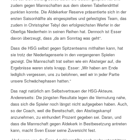
zudem gegen Mannschaften aus dem oberen Tabellendrittel
punkten konnte. Die Aldekerker Reserve präsentierte sich in der
ersten Saisonhälfte als eingespieltes und gefestigtes Team, das
zudem in Christopher Tebyl den erfolgreichsten Werfer in der
Oberliga Niederrhein in seinen Reihen hat. Dennoch ist Esser
davon überzeugt, dass „da am Sonntag was geht“.
Dass die HSG selbst gegen Spitzenteams mithalten kann, hat
sie trotz der Niederlagenserie in den vergangenen Spielen
gezeigt. Die Mannschaft trat selten wie ein Absteiger auf, die
Ergebnisse waren stets knapp. Esser: „Wir haben am Ende
lediglich vergessen, uns zu belohnen, weil wir in jeder Partie
unsere Schwächephasen hatten.“
Das nagt natürlich am Selbstvertrauen der HSG-Akteure.
Andererseits: Die jüngsten Resultate legen die Vermutung nahe,
dass sich die Spieler noch längst nicht aufgegeben haben. Auch,
so der Coach, weil die Bereitschaft, den Abstiegskampf
anzunehmen, zu einhundert Prozent gegeben sei. Daran, und
dass die Mannschaft gegen Aldekerk in Bestbesetzung antreten
kann, macht Sven Esser seine Zuversicht fest.