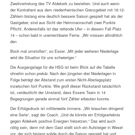
Zweitvertretung des TV Aldekerk zu bestehen. Und auch wenn
der Kontrahent aus dem niederrheinischen Grenzgebiet mit 16:12-
Zählern bislang eine deutlich bessere Saison gespielt hat als der
Gastgeber, sind aus Sicht der Heimmannschaft zwei Punkte
Pflicht. Anderenfalls ist das rettende Ufer – in diesem Fall Platz
14 – schon bald in unerreichbarer Ferne. „Wir müssen allmählich
den
Bock mal umstoßen“, so Esser. „Mit jeder weiteren Niederlage
wird die Situation für uns schwieriger.“
Die Ausgangslage für die HSG ist beim Blick auf die Tabelle
ohnehin schon prekär. Nach den jüngsten drei Niederlagen in
Folge beträgt der Abstand zum ersten Nicht-Abstiegsplatz
inzwischen fünf Punkte. Wie groß dieser Rückstand tatsächlich
ist, verdeutlicht der Umstand, dass Essers Team in 14
Begegnungen gerade einmal fünf Zähler erbeuten konnte.
Der Erfolgsdruck ist mittlerweile immens. „Wir brauchen dringend
eine Serie“, sagt der Coach. „Und da könnte ein Erfolgserlebnis
gegen Aldekerk positive Energien freisetzen.“ Das wird auch
nötig sein, denn mit dem Gast stellt sich ein Aufsteiger in Wesel
vor, der sich bislang solide durch die Saison gespielt hat und