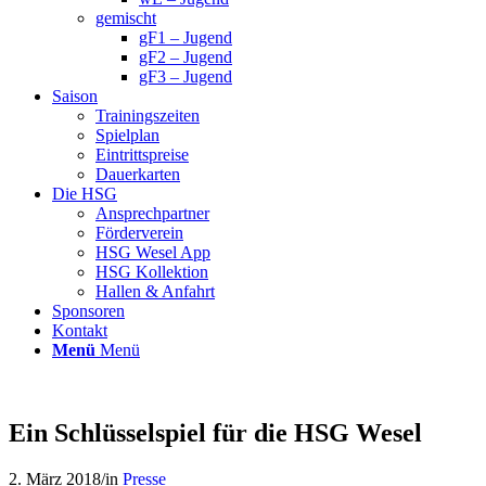
gemischt
gF1 – Jugend
gF2 – Jugend
gF3 – Jugend
Saison
Trainingszeiten
Spielplan
Eintrittspreise
Dauerkarten
Die HSG
Ansprechpartner
Förderverein
HSG Wesel App
HSG Kollektion
Hallen & Anfahrt
Sponsoren
Kontakt
Menü
Menü
Ein Schlüsselspiel für die HSG Wesel
2. März 2018
/
in
Presse