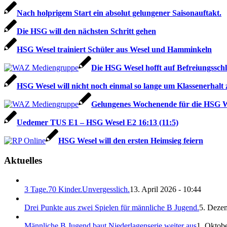
Nach holprigem Start ein absolut gelungener Saisonauftakt.
Die HSG will den nächsten Schritt gehen
HSG Wesel trainiert Schüler aus Wesel und Hamminkeln
Die HSG Wesel hofft auf Befreiungssch
HSG Wesel will nicht noch einmal so lange um Klassenerhalt z
Gelungenes Wochenende für die HSG W
Uedemer TUS E1 – HSG Wesel E2 16:13 (11:5)
HSG Wesel will den ersten Heimsieg feiern
Aktuelles
3 Tage.70 Kinder.Unvergesslich.
13. April 2026 - 10:44
Drei Punkte aus zwei Spielen für männliche B Jugend.
5. Deze
Männliche B Jugend baut Niederlagenserie weiter aus
1. Oktobe