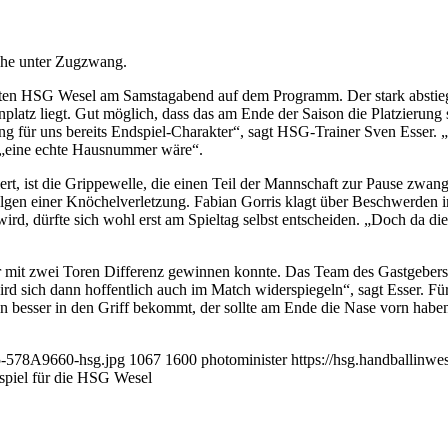
öhe unter Zugzwang.
sten HSG Wesel am Samstagabend auf dem Programm. Der stark abstiegs
latz liegt. Gut möglich, dass das am Ende der Saison die Platzierung 
ung für uns bereits Endspiel-Charakter“, sagt HSG-Trainer Sven Esser. 
, „eine echte Hausnummer wäre“.
ert, ist die Grippewelle, die einen Teil der Mannschaft zur Pause zwang.
lgen einer Knöchelverletzung. Fabian Gorris klagt über Beschwerden im 
d, dürfte sich wohl erst am Spieltag selbst entscheiden. „Doch da die
r mit zwei Toren Differenz gewinnen konnte. Das Team des Gastgebers 
d sich dann hoffentlich auch im Match widerspiegeln“, sagt Esser. Fü
n besser in den Griff bekommt, der sollte am Ende die Nase vorn habe
25-578A9660-hsg.jpg
1067
1600
photominister
https://hsg.handballinw
spiel für die HSG Wesel