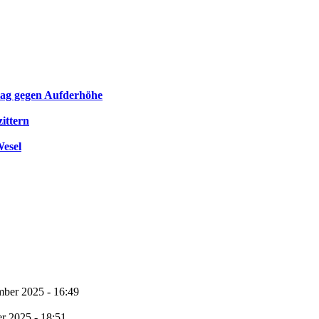
lag gegen Aufderhöhe
ittern
esel
mber 2025 - 16:49
r 2025 - 18:51