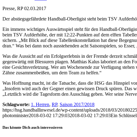
Presse, RP 02.03.2017
Der abstiegsgefährdete Handball-Oberligist steht beim TSV Aufderh
Ein immens wichtiges Auswärtsspiel steht für den Handball-Oberligi
beim TSV Aufderhöhe, der mit 12:22-Punkten auf dem elften Tabellenp
sichern. „Mit Blick auf diese Tabellenkonstellation hat diese Begegn
dran.“ Was bei dann noch ausstehenden acht Saisonspielen, so Esser
Was die Aussicht auf ein Erfolgserlebnis in der Fremde derzeit schmäl
gegenwärtig mit Blessuren plagen. Matthias Kalus laboriert an den Fo
eine Gesichtsverletzung. Wer am Wochenende zur Verfügung stehen wir
Zähne zusammenbeißen, um dem Team zu helfen.“
Was Hoffnung macht, ist die Tatsache, dass die HSG das Hinspiel vo
„Insofern wird auch der Gegner einen gewissen Druck spüren. Das wir
„Letztlich wird die Tagesform den Ausschlag geben. Wer seine Nerve
Schlagworte:
1. Herren
,
RP
,
Saison 2017/2018
https://hsg.handballinwesel.de/wp-content/uploads/2018/03/201802
photominister
2018-03-02 17:29:03
2018-03-02 17:29:03
Ein Schlüssel
Das könnte Dich auch interessieren