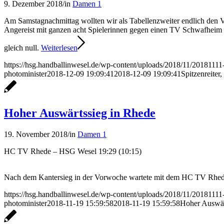
9. Dezember 2018
/
in
Damen 1
Am Samstagnachmittag wollten wir als Tabellenzweiter endlich den V
Angereist mit ganzen acht Spielerinnen gegen einen TV Schwafheim m
gleich null.
Weiterlesen
https://hsg.handballinwesel.de/wp-content/uploads/2018/11/2018111
photominister
2018-12-09 19:09:41
2018-12-09 19:09:41
Spitzenreiter,
Hoher Auswärtssieg in Rhede
19. November 2018
/
in
Damen 1
HC TV Rhede – HSG Wesel 19:29 (10:15)
Nach dem Kantersieg in der Vorwoche wartete mit dem HC TV Rhede 
https://hsg.handballinwesel.de/wp-content/uploads/2018/11/2018111
photominister
2018-11-19 15:59:58
2018-11-19 15:59:58
Hoher Auswär