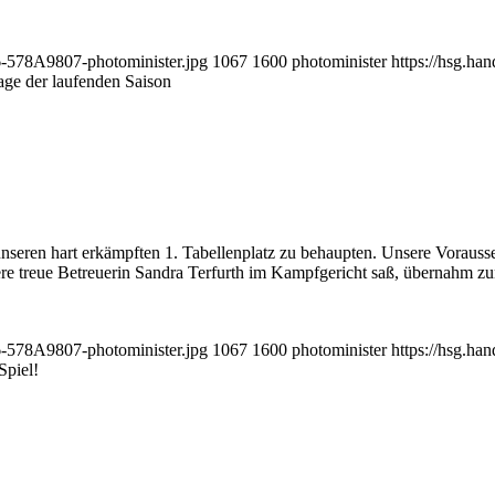
6-578A9807-photominister.jpg
1067
1600
photominister
https://hsg.h
age der laufenden Saison
seren hart erkämpften 1. Tabellenplatz zu behaupten. Unsere Vorausse
re treue Betreuerin Sandra Terfurth im Kampfgericht saß, übernahm zun
6-578A9807-photominister.jpg
1067
1600
photominister
https://hsg.h
Spiel!