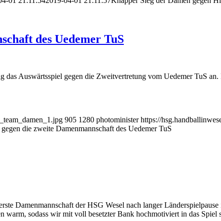
04-01 21:11:54
2019-04-01 21:11:57
Knapper Sieg der Damen gegen Hi
nschaft des Uedemer TuS
das Auswärtsspiel gegen die Zweitvertretung vom Uedemer TuS an. Der 
19_team_damen_1.jpg
905
1280
photominister
https://hsg.handballinwe
 gegen die zweite Damenmannschaft des Uedemer TuS
rste Damenmannschaft der HSG Wesel nach langer Länderspielpause ih
 warm, sodass wir mit voll besetzter Bank hochmotiviert in das Spiel s