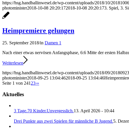
https://hsg.handballinwesel.de/wp-content/uploads/2018/10/2018100
photominister
2018-10-08 20:20:17
2018-10-08 20:20:17
3. Spiel, 3. S
Heimpremiere gelungen
25. September 2018
/
in
Damen 1
Nach einer etwas nervösen Anfangsphase, 6:6 Mitte der ersten Halbze
Weiterlesen
https://hsg.handballinwesel.de/wp-content/uploads/2018/09/201809
photominister
2018-09-25 13:04:46
2018-09-25 13:04:46
Heimpremier
Seite 1 von 24
1
2
3
›
»
Aktuelles
3 Tage.70 Kinder.Unvergesslich.
13. April 2026 - 10:44
Drei Punkte aus zwei Spielen für männliche B Jugend.
5. Deze