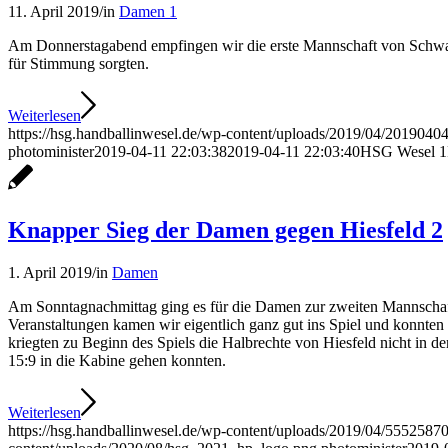
11. April 2019
/
in
Damen 1
Am Donnerstagabend empfingen wir die erste Mannschaft von Schwafh
für Stimmung sorgten.
Weiterlesen
https://hsg.handballinwesel.de/wp-content/uploads/2019/04/2019040
photominister
2019-04-11 22:03:38
2019-04-11 22:03:40
HSG Wesel 1F
Knapper Sieg der Damen gegen Hiesfeld 2
1. April 2019
/
in
Damen
Am Sonntagnachmittag ging es für die Damen zur zweiten Mannschaft 
Veranstaltungen kamen wir eigentlich ganz gut ins Spiel und konnten
kriegten zu Beginn des Spiels die Halbrechte von Hiesfeld nicht in 
15:9 in die Kabine gehen konnten.
Weiterlesen
https://hsg.handballinwesel.de/wp-content/uploads/2019/04/555