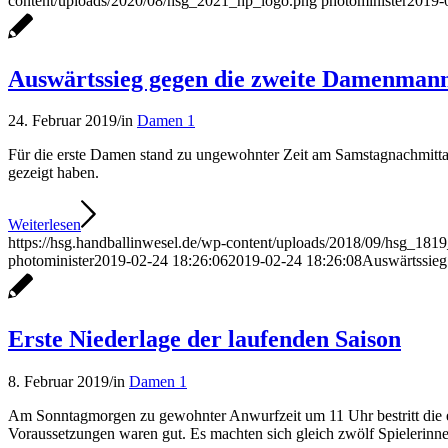
content/uploads/2020/08/hsg_2021_hp_logo.png
photominister
2019-
Auswärtssieg gegen die zweite Damenman
24. Februar 2019
/
in
Damen 1
Für die erste Damen stand zu ungewohnter Zeit am Samstagnachmittag 
gezeigt haben.
Weiterlesen
https://hsg.handballinwesel.de/wp-content/uploads/2018/09/hsg_18
photominister
2019-02-24 18:26:06
2019-02-24 18:26:08
Auswärtssieg
Erste Niederlage der laufenden Saison
8. Februar 2019
/
in
Damen 1
Am Sonntagmorgen zu gewohnter Anwurfzeit um 11 Uhr bestritt die e
Voraussetzungen waren gut. Es machten sich gleich zwölf Spielerinnen