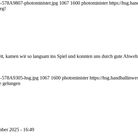
6-578A9807-photominister.jpg
1067
1600
photominister
https://hsg.h
ieg!
it, kamen wir so langsam ins Spiel und konnten uns durch gute Abwehrl
23-578A9305-hsg.jpg
1067
1600
photominister
https://hsg.handballinw
e gelungen
mber 2025 - 16:49