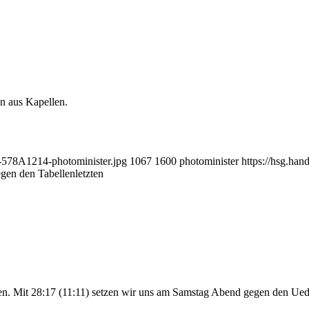
n aus Kapellen.
1-578A1214-photominister.jpg
1067
1600
photominister
https://hsg.ha
egen den Tabellenletzten
en. Mit 28:17 (11:11) setzen wir uns am Samstag Abend gegen den Ued