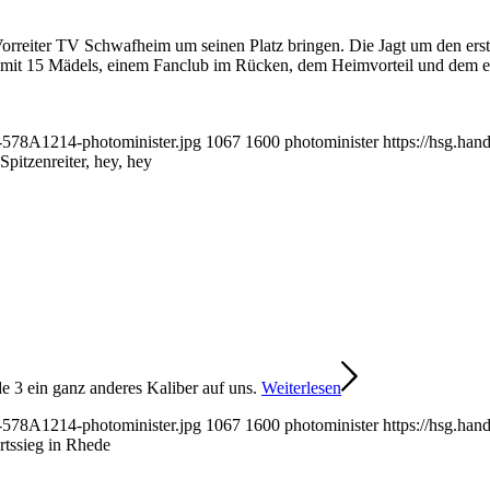
orreiter TV Schwafheim um seinen Platz bringen. Die Jagt um den erst
it 15 Mädels, einem Fanclub im Rücken, dem Heimvorteil und dem erst
1-578A1214-photominister.jpg
1067
1600
photominister
https://hsg.ha
 Spitzenreiter, hey, hey
3 ein ganz anderes Kaliber auf uns.
Weiterlesen
1-578A1214-photominister.jpg
1067
1600
photominister
https://hsg.ha
tssieg in Rhede