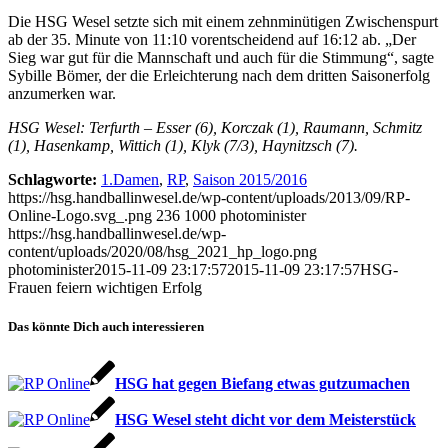
Die HSG Wesel setzte sich mit einem zehnminütigen Zwischenspurt
ab der 35. Minute von 11:10 vorentscheidend auf 16:12 ab. „Der
Sieg war gut für die Mannschaft und auch für die Stimmung“, sagte
Sybille Bömer, der die Erleichterung nach dem dritten Saisonerfolg
anzumerken war.
HSG Wesel: Terfurth – Esser (6), Korczak (1), Raumann, Schmitz
(1), Hasenkamp, Wittich (1), Klyk (7/3), Haynitzsch (7).
Schlagworte:
1.Damen
,
RP
,
Saison 2015/2016
https://hsg.handballinwesel.de/wp-content/uploads/2013/09/RP-
Online-Logo.svg_.png
236
1000
photominister
https://hsg.handballinwesel.de/wp-
content/uploads/2020/08/hsg_2021_hp_logo.png
photominister
2015-11-09 23:17:57
2015-11-09 23:17:57
HSG-
Frauen feiern wichtigen Erfolg
Das könnte Dich auch interessieren
HSG hat gegen Biefang etwas gutzumachen
HSG Wesel steht dicht vor dem Meisterstück