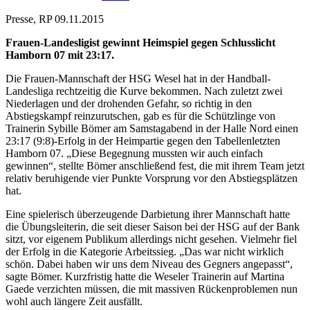
Presse, RP 09.11.2015
Frauen-Landesligist gewinnt Heimspiel gegen Schlusslicht
Hamborn 07 mit 23:17.
Die Frauen-Mannschaft der HSG Wesel hat in der Handball-
Landesliga rechtzeitig die Kurve bekommen. Nach zuletzt zwei
Niederlagen und der drohenden Gefahr, so richtig in den
Abstiegskampf reinzurutschen, gab es für die Schützlinge von
Trainerin Sybille Bömer am Samstagabend in der Halle Nord einen
23:17 (9:8)-Erfolg in der Heimpartie gegen den Tabellenletzten
Hamborn 07. „Diese Begegnung mussten wir auch einfach
gewinnen“, stellte Bömer anschließend fest, die mit ihrem Team jetzt
relativ beruhigende vier Punkte Vorsprung vor den Abstiegsplätzen
hat.
Eine spielerisch überzeugende Darbietung ihrer Mannschaft hatte
die Übungsleiterin, die seit dieser Saison bei der HSG auf der Bank
sitzt, vor eigenem Publikum allerdings nicht gesehen. Vielmehr fiel
der Erfolg in die Kategorie Arbeitssieg. „Das war nicht wirklich
schön. Dabei haben wir uns dem Niveau des Gegners angepasst“,
sagte Bömer. Kurzfristig hatte die Weseler Trainerin auf Martina
Gaede verzichten müssen, die mit massiven Rückenproblemen nun
wohl auch längere Zeit ausfällt.