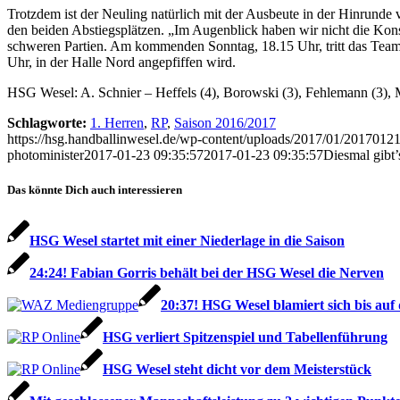
Trotzdem ist der Neuling natürlich mit der Ausbeute in der Hinrunde 
den beiden Abstiegsplätzen. „Im Augenblick haben wir nicht die Konsta
schweren Partien. Am kommenden Sonntag, 18.15 Uhr, tritt das Tea
Uhr, in der Halle Nord angepfiffen wird.
HSG Wesel: A. Schnier – Heffels (4), Borowski (3), Fehlemann (3), 
Schlagworte:
1. Herren
,
RP
,
Saison 2016/2017
https://hsg.handballinwesel.de/wp-content/uploads/2017/01/2017012
photominister
2017-01-23 09:35:57
2017-01-23 09:35:57
Diesmal gibt
Das könnte Dich auch interessieren
HSG We­sel star­tet mit ei­ner Nie­der­la­ge in die Sai­son
24:24! Fabian Gorris behält bei der HSG Wesel die Nerven
20:37! HSG Wesel blamiert sich bis auf
HSG verliert Spitzenspiel und Tabellenführung
HSG Wesel steht dicht vor dem Meisterstück