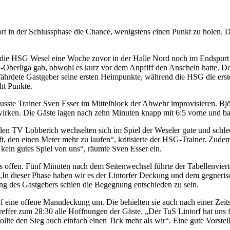
t in der Schlussphase die Chance, wenigstens einen Punkt zu holen. Do
die HSG Wesel eine Woche zuvor in der Halle Nord noch im Endspurt mi
-Oberliga gab, obwohl es kurz vor dem Anpfiff den Anschein hatte. Doc
ährdete Gastgeber seine ersten Heimpunkte, während die HSG die erste 
ht Punkte.
usste Trainer Sven Esser im Mittelblock der Abwehr improvisieren. Bjö
wirken. Die Gäste lagen nach zehn Minuten knapp mit 6:5 vorne und bau
den TV Lobberich wechselten sich im Spiel der Weseler gute und schl
haft, den einen Meter mehr zu laufen“, kritisierte der HSG-Trainer. Zu
t kein gutes Spiel von uns“, räumte Sven Esser ein.
offen. Fünf Minuten nach dem Seitenwechsel führte der Tabellenvierte
In dieser Phase haben wir es der Lintorfer Deckung und dem gegnerisc
ung des Gastgebers schien die Begegnung entschieden zu sein.
uf eine offene Manndeckung um. Die behielten sie auch nach einer Zeits
effer zum 28:30 alle Hoffnungen der Gäste. „Der TuS Lintorf hat uns f
ollte den Sieg auch einfach einen Tick mehr als wir“. Eine gute Vorste