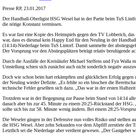
Presse RP, 23.01.2017
Der Handball-Oberligist HSG Wesel hat in der Partie beim TuS Lintfor
die nötige Konstanz vermissen.
Es war fast eine Kopie des Heimspiels gegen den TV Lobberich, das 
war, dass es diesmal kein Happy End für den Neuling in der Handball
(14:14)-Niederlage beim TuS Lintorf. Damit sammelte der abstiegsgef
Der Vorsprung vor den Abstiegsplätzen beträgt relativ beruhigende ac
Durch die Ausfälle der Kreisläufer Michael Steffens und Fyn Walla m
Umstellung schien sich zunächst auch nicht sonderlich negativ auszu
Doch wie schon beim hart erkämpften und glücklichen Erfolg gegen 
der Neuling wieder Defizite. „Es fehlte so ein bisschen die Bereitsc
technische Fehler gesellten sich dazu. „Das war in der ersten Halbzei
Trotzdem war in der Begegnung zur Pause beim Stand von 14:14 alles 
danach aber bis zur 45. Minute zu einem 20:25-Rückstand der HSG. „
sollte sich bis zur 58. Minute wenig ändern. Bei einem 28:25-Vorspr
Die Weseler gingen in der Defensive nun volles Risiko und stellten a
die HSG Wesel. Aber zehn Sekunden vor dem Abpfiff zerstörte der Tr
Letztlich sei die Niederlage aber verdient gewesen. „Der Gastgeber w