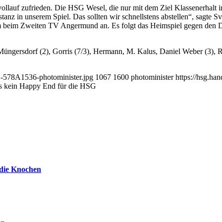
vollauf zufrieden. Die HSG Wesel, die nur mit dem Ziel Klassenerhalt i
nz in unserem Spiel. Das sollten wir schnellstens abstellen“, sagte Sv
m beim Zweiten TV Angermund an. Es folgt das Heimspiel gegen den Dr
Müngersdorf (2), Gorris (7/3), Hermann, M. Kalus, Daniel Weber (3), 
1-578A1536-photominister.jpg
1067
1600
photominister
https://hsg.h
’s kein Happy End für die HSG
 die Knochen