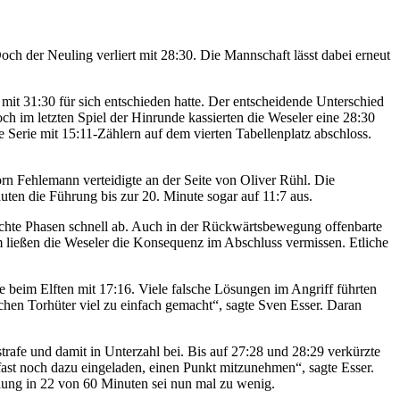
ch der Neuling verliert mit 28:30. Die Mannschaft lässt dabei erneut
t 31:30 für sich entschieden hatte. Der entscheidende Unterschied
h im letzten Spiel der Hinrunde kassierten die Weseler eine 28:30
Serie mit 15:11-Zählern auf dem vierten Tabellenplatz abschloss.
rn Fehlemann verteidigte an der Seite von Oliver Rühl. Die
ten die Führung bis zur 20. Minute sogar auf 11:7 aus.
echte Phasen schnell ab. Auch in der Rückwärtsbewegung offenbarte
dem ließen die Weseler die Konsequenz im Abschluss vermissen. Etliche
 beim Elften mit 17:16. Viele falsche Lösungen im Angriff führten
hen Torhüter viel zu einfach gemacht“, sagte Sven Esser. Daran
trafe und damit in Unterzahl bei. Bis auf 27:28 und 28:29 verkürzte
ast noch dazu eingeladen, einen Punkt mitzunehmen“, sagte Esser.
llung in 22 von 60 Minuten sei nun mal zu wenig.