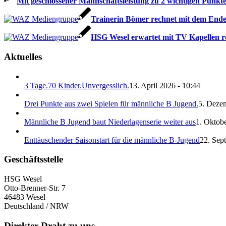
Mit geschlossener Mannschaftsleistung zu 2 wichtigen Punkt
Trainerin Bömer rechnet mit dem End
HSG Wesel erwartet mit TV Kapellen ro
Aktuelles
3 Tage.70 Kinder.Unvergesslich.
13. April 2026 - 10:44
Drei Punkte aus zwei Spielen für männliche B Jugend.
5. Deze
Männliche B Jugend baut Niederlagenserie weiter aus
1. Oktobe
Enttäuschender Saisonstart für die männliche B-Jugend
22. Sep
Geschäftsstelle
HSG Wesel
Otto-Brenner-Str. 7
46483 Wesel
Deutschland / NRW
Direkter Draht zu uns