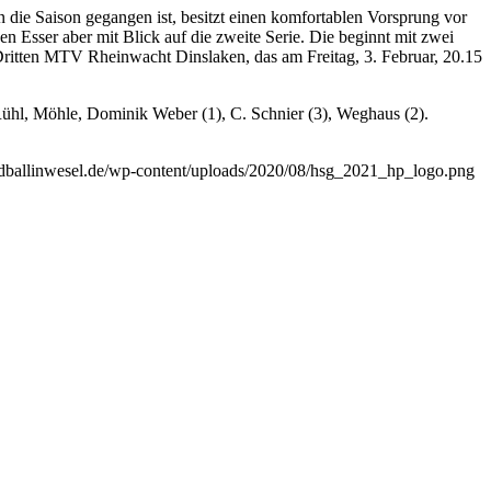
n die Saison gegangen ist, besitzt einen komfortablen Vorsprung vor
en Esser aber mit Blick auf die zweite Serie. Die beginnt mit zwei
itten MTV Rheinwacht Dinslaken, das am Freitag, 3. Februar, 20.15
Rühl, Möhle, Dominik Weber (1), C. Schnier (3), Weghaus (2).
andballinwesel.de/wp-content/uploads/2020/08/hsg_2021_hp_logo.png