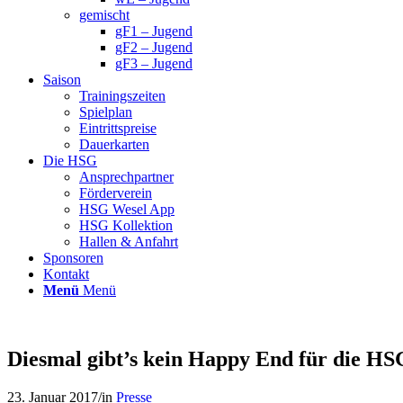
gemischt
gF1 – Jugend
gF2 – Jugend
gF3 – Jugend
Saison
Trainingszeiten
Spielplan
Eintrittspreise
Dauerkarten
Die HSG
Ansprechpartner
Förderverein
HSG Wesel App
HSG Kollektion
Hallen & Anfahrt
Sponsoren
Kontakt
Menü
Menü
Diesmal gibt’s kein Happy End für die HS
23. Januar 2017
/
in
Presse