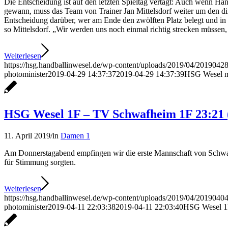
Die Entscheidung ist auf den letzten Spieltag vertagt: Auch wenn 
gewann, muss das Team von Trainer Jan Mittelsdorf weiter um den di
Entscheidung darüber, wer am Ende den zwölften Platz belegt und in di
so Mittelsdorf. „Wir werden uns noch einmal richtig strecken müssen
Weiterlesen
https://hsg.handballinwesel.de/wp-content/uploads/2019/04/2019042
photominister
2019-04-29 14:37:37
2019-04-29 14:37:39
HSG Wesel mus
HSG Wesel 1F – TV Schwafheim 1F 23:21 
11. April 2019
/
in
Damen 1
Am Donnerstagabend empfingen wir die erste Mannschaft von Schwafh
für Stimmung sorgten.
Weiterlesen
https://hsg.handballinwesel.de/wp-content/uploads/2019/04/2019040
photominister
2019-04-11 22:03:38
2019-04-11 22:03:40
HSG Wesel 1F