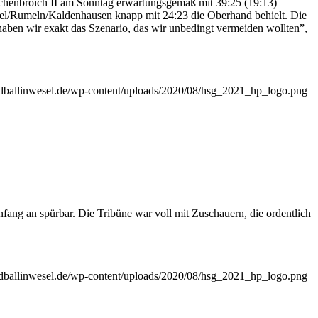
schenbroich II am Sonntag erwartungsgemäß mit 39:25 (19:13)
kel/Rumeln/Kaldenhausen knapp mit 24:23 die Oberhand behielt. Die
t haben wir exakt das Szenario, das wir unbedingt vermeiden wollten”,
andballinwesel.de/wp-content/uploads/2020/08/hsg_2021_hp_logo.png
ng an spürbar. Die Tribüne war voll mit Zuschauern, die ordentlich
andballinwesel.de/wp-content/uploads/2020/08/hsg_2021_hp_logo.png