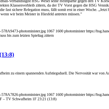
Handball-Verbandsligist HSG Wesel seine Heimpartie gegen den TV Kor
rekten Klassenverbleib zittern, da der TV Vorst gegen die HSG Venni
e fast sichere Relegation muss, fällt somit erst in einer Woche. „Jetz
, wenn wir beim Meister in Hiesfeld antreten müssen.”
8-578A9473-photominister.jpg
1067
1600
photominister
https://hsg.h
s bis zum letzten Spieltag zittern
(13:8)
eim zu einem spannenden Aufstiegsduell. Die Nervosität war von Anfa
4-578A7826-photominister.jpg
1067
1600
photominister
https://hsg.h
 – TV Schwafheim 1F 23:21 (13:8)