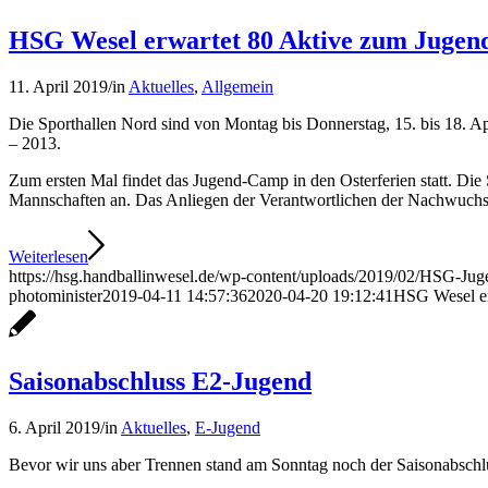
HSG Wesel erwartet 80 Aktive zum Jugend
11. April 2019
/
in
Aktuelles
,
Allgemein
Die Sporthallen Nord sind von Montag bis Donnerstag, 15. bis 18. A
– 2013.
Zum ersten Mal findet das Jugend-Camp in den Osterferien statt. Die 
Mannschaften an. Das Anliegen der Verantwortlichen der Nachwuchsfö
Weiterlesen
https://hsg.handballinwesel.de/wp-content/uploads/2019/02/HSG-J
photominister
2019-04-11 14:57:36
2020-04-20 19:12:41
HSG Wesel er
Saisonabschluss E2-Jugend
6. April 2019
/
in
Aktuelles
,
E-Jugend
Bevor wir uns aber Trennen stand am Sonntag noch der Saisonabschl