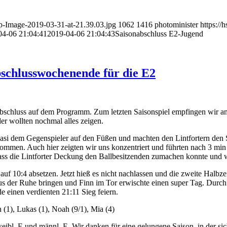
p-Image-2019-03-31-at-21.39.03.jpg
1062
1416
photominister
https://
04-06 21:04:41
2019-04-06 21:04:43
Saisonabschluss E2-Jugend
bschlusswochenende für die E2
bschluss auf dem Programm. Zum letzten Saisonspiel empfingen wir am
der wollten nochmal alles zeigen.
uasi dem Gegenspieler auf den Füßen und machten den Lintfortern den
ommen. Auch hier zeigten wir uns konzentriert und führten nach 3 min 
ass die Lintforter Deckung den Ballbesitzenden zumachen konnte und w
uf 10:4 absetzen. Jetzt hieß es nicht nachlassen und die zweite Halbzei
aus der Ruhe bringen und Finn im Tor erwischte einen super Tag. Durc
einen verdienten 21:11 Sieg feiern.
n (1), Lukas (1), Noah (9/1), Mia (4)
weibl. E und männl. E. Wir danken für eine gelungene Saison, in der sic