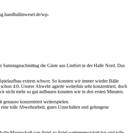
hsg.handballinwesel.de/wp-
 Samstagnachmittag die Gäste aus Lintfort in der Halle Nord. Das
 Spielaufbau extrem schwer. So konnten wir immer wieder Bälle
schon 4:0. Unsere Abwehr agierte weiterhin sehr konzentriert, doch
ir nicht mehr so gut aufbauen konnten wie in den ersten Minuten.
t genauso konzentriert weiterspielen.
h eine tolle Abwehrarbeit, gutes Umschalten und gelungene
h die Mannschaft von Spiel zu Spiel weiterentwickelt hat und tolle