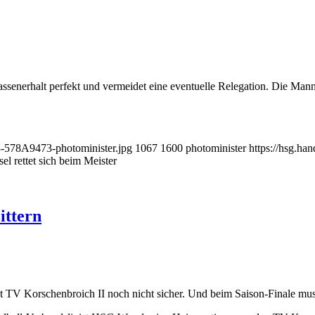
senerhalt perfekt und vermeidet eine eventuelle Relegation. Die Manns
8-578A9473-photominister.jpg
1067
1600
photominister
https://hsg.h
l rettet sich beim Meister
ittern
icht TV Korschenbroich II noch nicht sicher. Und beim Saison-Finale m