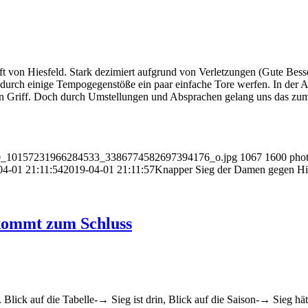
von Hiesfeld. Stark dezimiert aufgrund von Verletzungen (Gute Besse
 durch einige Tempogegenstöße ein paar einfache Tore werfen. In der 
den Griff. Doch durch Umstellungen und Absprachen gelang uns das zum 
25870_10157231966284533_3386774582697394176_o.jpg
1067
1600
phot
04-01 21:11:54
2019-04-01 21:11:57
Knapper Sieg der Damen gegen Hi
 kommt zum Schluss
Blick auf die Tabelle-→ Sieg ist drin, Blick auf die Saison-→ Sieg h