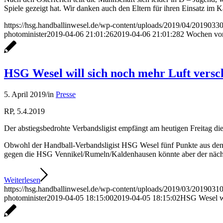
Spiele gezeigt hat. Wir danken auch den Eltern für ihren Einsatz im 
https://hsg.handballinwesel.de/wp-content/uploads/2019/04/2019033
photominister
2019-04-06 21:01:26
2019-04-06 21:01:28
2 Wochen vor
HSG Wesel will sich noch mehr Luft versc
5. April 2019
/
in
Presse
RP, 5.4.2019
Der abstiegsbedrohte Verbandsligist empfängt am heutigen Freitag 
Obwohl der Handball-Verbandsligist HSG Wesel fünf Punkte aus den v
gegen die HSG Vennikel/Rumeln/Kaldenhausen könnte aber der nächs
Weiterlesen
https://hsg.handballinwesel.de/wp-content/uploads/2019/03/2019031
photominister
2019-04-05 18:15:00
2019-04-05 18:15:02
HSG Wesel wi