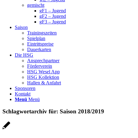
gemischt
gF1 – Jugend
gF2 – Jugend
gF3 – Jugend
Saison
Trainingszeiten
Spielplan
Eintrittspreise
Dauerkarten
Die HSG
Ansprechpartner
Förderverein
HSG Wesel App
HSG Kollektion
Hallen & Anfahrt
Sponsoren
Kontakt
Menü
Menü
Schlagwortarchiv für:
Saison 2018/2019