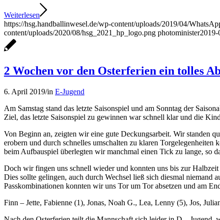
Weiterlesen
https://hsg.handballinwesel.de/wp-content/uploads/2019/04/WhatsAp
content/uploads/2020/08/hsg_2021_hp_logo.png
photominister
2019-
2 Wochen vor den Osterferien ein tolles A
6. April 2019
/
in
E-Jugend
Am Samstag stand das letzte Saisonspiel und am Sonntag der Saisona
Ziel, das letzte Saisonspiel zu gewinnen war schnell klar und die Kin
Von Beginn an, zeigten wir eine gute Deckungsarbeit. Wir standen q
erobern und durch schnelles umschalten zu klaren Torgelegenheiten k
beim Aufbauspiel überlegten wir manchmal einen Tick zu lange, so d
Doch wir fingen uns schnell wieder und konnten uns bis zur Halbzeit a
Dies sollte gelingen, auch durch Wechsel ließ sich diesmal niemand 
Passkombinationen konnten wir uns Tor um Tor absetzen und am Ende 
Finn – Jette, Fabienne (1), Jonas, Noah G., Lea, Lenny (5), Jos, Julia
Nach den Osterferien teilt die Mannschaft sich leider in D – Jugend, 