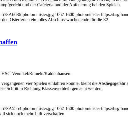
Kampfgericht und der Cafeteria und der Anfeuerung bei den Spielen.
0-578A6636-photominister.jpg
1067
1600
photominister
https://hsg.h
 den Osterferien ein tolles Abschlusswochenende für die E2
haffen
die HSG Vennikel/Rumeln/Kaldenhausen.
ergangenen vier Spielen einfahren konnte, bleibt die Abstiegsgefahr 
te Schritt in Richtung Klassenverbleib gemacht werden.
0-578A5553-photominister.jpg
1067
1600
photominister
https://hsg.h
ll sich noch mehr Luft verschaffen