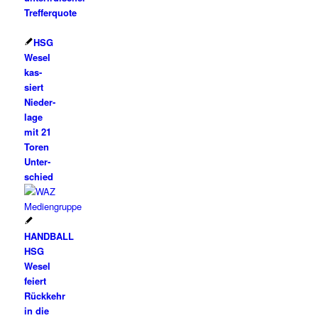
Trefferquote
HSG
We­sel
kas­
siert
Nie­der­
la­ge
mit 21
To­ren
Un­ter­
schied
HANDBALL
HSG
Wesel
feiert
Rückkehr
in die