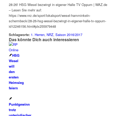
28:26! HSG Wesel bezwingt in eigener Halle TV Oppum | WAZ.de
– Lesen Sie mehr auf:
https://www.nrz.de/sport/lokalsport/wesel-hamminkeln-
schermbeck/28-26-hsg-wesel-bezwingt-in-eigener-halle-tv-oppum-
id12246156.html#plx255979448
Schlagworte:
1. Herren
,
NRZ
,
Saison 2016/2017
Das könnte Dich auch interessieren
HSG
Wesel
will
den
ersten
Heimsieg
feiern
Punktgewinn
trotz
unterirdischer