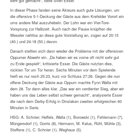
sehr gut gemacht“, lobte Sven Esser.
In dieser Phase fanden seine Akteure auch gute Lösungen, um
die offensive 5-1-Deckung der Gäste aus dem Krefelder Vorort ein
ums andere Mal auszuhebeln. Der Lohn war ein Vier-Tore-
Vorsprung zur Halbzeit. Auch nach der Pause knüpften die
Weseler nahtlos an diese gute Vorstellung an, zogen auf 20:15
(40.) und 24:18 (50.) davon.
Danach stellten sich dann wieder die Probleme mit der offensiven
Oppumer Abwehr ein. „Da haben wir es vorne oft nicht sehr gut
zu Ende gespielt“, kritisierte Esser. Die Gäste nutzten dies,
rückten Tor um Tor heran. Sechs Minuten vor dem Spielende
hieß es nur noch 25:23, kurz vor Schluss 27:26. Gegen die nun
offene Deckung der Gäste aus Oppum machte Fynn Walla mit
dem 28. Tor dann alles klar. „Das war ein verdienter Sieg, aber wir
haben uns das Leben selbst schwer gemacht“, analysierte Esser
die nach dem Derby-Erfolg in Dinslaken zweiten erfolgreichen 60
Minuten in Serie.
HSG: A. Schnier; Heffels, Walla (1), Borowski (1), Fehlemann (7),
Müngersdorf (1), Gorris (8), Hermann, M. Kalus, Rühl, Mühle (3),
Steffens (1), C. Schnier (1), Weghaus (5).