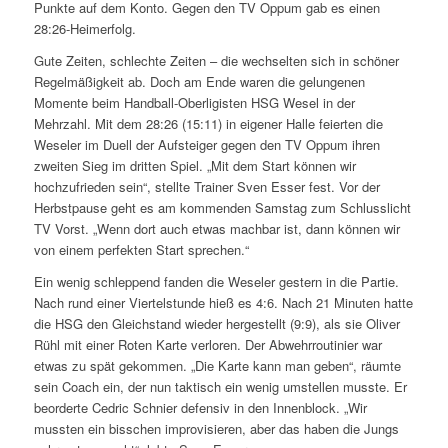
Punkte auf dem Konto. Gegen den TV Oppum gab es einen
28:26-Heimerfolg.
Gute Zeiten, schlechte Zeiten – die wechselten sich in schöner
Regelmäßigkeit ab. Doch am Ende waren die gelungenen
Momente beim Handball-Oberligisten HSG Wesel in der
Mehrzahl. Mit dem 28:26 (15:11) in eigener Halle feierten die
Weseler im Duell der Aufsteiger gegen den TV Oppum ihren
zweiten Sieg im dritten Spiel. „Mit dem Start können wir
hochzufrieden sein“, stellte Trainer Sven Esser fest. Vor der
Herbstpause geht es am kommenden Samstag zum Schlusslicht
TV Vorst. „Wenn dort auch etwas machbar ist, dann können wir
von einem perfekten Start sprechen.“
Ein wenig schleppend fanden die Weseler gestern in die Partie.
Nach rund einer Viertelstunde hieß es 4:6. Nach 21 Minuten hatte
die HSG den Gleichstand wieder hergestellt (9:9), als sie Oliver
Rühl mit einer Roten Karte verloren. Der Abwehrroutinier war
etwas zu spät gekommen. „Die Karte kann man geben“, räumte
sein Coach ein, der nun taktisch ein wenig umstellen musste. Er
beorderte Cedric Schnier defensiv in den Innenblock. „Wir
mussten ein bisschen improvisieren, aber das haben die Jungs