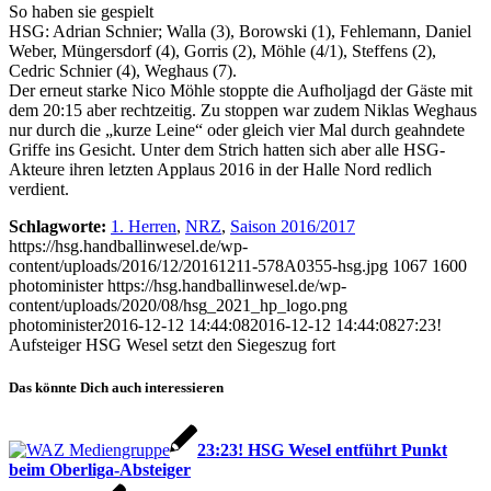
So haben sie gespielt
HSG: Adrian Schnier; Walla (3), Borowski (1), Fehlemann, Daniel
Weber, Müngersdorf (4), Gorris (2), Möhle (4/1), Steffens (2),
Cedric Schnier (4), Weghaus (7).
Der erneut starke Nico Möhle stoppte die Aufholjagd der Gäste mit
dem 20:15 aber rechtzeitig. Zu stoppen war zudem Niklas Weghaus
nur durch die „kurze Leine“ oder gleich vier Mal durch geahndete
Griffe ins Gesicht. Unter dem Strich hatten sich aber alle HSG-
Akteure ihren letzten Applaus 2016 in der Halle Nord redlich
verdient.
Schlagworte:
1. Herren
,
NRZ
,
Saison 2016/2017
https://hsg.handballinwesel.de/wp-
content/uploads/2016/12/20161211-578A0355-hsg.jpg
1067
1600
photominister
https://hsg.handballinwesel.de/wp-
content/uploads/2020/08/hsg_2021_hp_logo.png
photominister
2016-12-12 14:44:08
2016-12-12 14:44:08
27:23!
Aufsteiger HSG Wesel setzt den Siegeszug fort
Das könnte Dich auch interessieren
23:23! HSG Wesel entführt Punkt
beim Oberliga-Absteiger