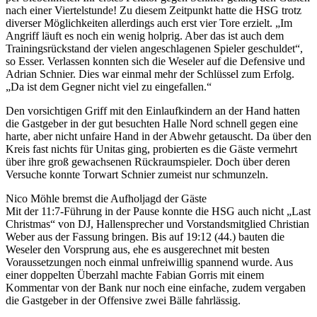
nach einer Viertelstunde! Zu diesem Zeitpunkt hatte die HSG trotz
diverser Möglichkeiten allerdings auch erst vier Tore erzielt. „Im
Angriff läuft es noch ein wenig holprig. Aber das ist auch dem
Trainingsrückstand der vielen angeschlagenen Spieler geschuldet“,
so Esser. Verlassen konnten sich die Weseler auf die Defensive und
Adrian Schnier. Dies war einmal mehr der Schlüssel zum Erfolg.
„Da ist dem Gegner nicht viel zu eingefallen.“
Den vorsichtigen Griff mit den Einlaufkindern an der Hand hatten
die Gastgeber in der gut besuchten Halle Nord schnell gegen eine
harte, aber nicht unfaire Hand in der Abwehr getauscht. Da über den
Kreis fast nichts für Unitas ging, probierten es die Gäste vermehrt
über ihre groß gewachsenen Rückraumspieler. Doch über deren
Versuche konnte Torwart Schnier zumeist nur schmunzeln.
Nico Möhle bremst die Aufholjagd der Gäste
Mit der 11:7-Führung in der Pause konnte die HSG auch nicht „Last
Christmas“ von DJ, Hallensprecher und Vorstandsmitglied Christian
Weber aus der Fassung bringen. Bis auf 19:12 (44.) bauten die
Weseler den Vorsprung aus, ehe es ausgerechnet mit besten
Voraussetzungen noch einmal unfreiwillig spannend wurde. Aus
einer doppelten Überzahl machte Fabian Gorris mit einem
Kommentar von der Bank nur noch eine einfache, zudem vergaben
die Gastgeber in der Offensive zwei Bälle fahrlässig.