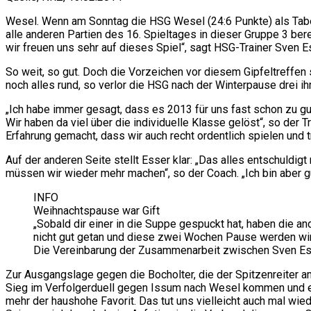
Wesel. Wenn am Sonntag die HSG Wesel (24:6 Punkte) als Tabel
alle anderen Partien des 16. Spieltages in dieser Gruppe 3 ber
wir freuen uns sehr auf dieses Spiel“, sagt HSG-Trainer Sven Ess
So weit, so gut. Doch die Vorzeichen vor diesem Gipfeltreffen 
noch alles rund, so verlor die HSG nach der Winterpause drei ih
„Ich habe immer gesagt, dass es 2013 für uns fast schon zu gut 
Wir haben da viel über die individuelle Klasse gelöst“, so der 
Erfahrung gemacht, dass wir auch recht ordentlich spielen und t
Auf der anderen Seite stellt Esser klar: „Das alles entschuldig
müssen wir wieder mehr machen“, so der Coach. „Ich bin aber gu
INFO
Weihnachtspause war Gift
„Sobald dir einer in die Suppe gespuckt hat, haben die an
nicht gut getan und diese zwei Wochen Pause werden wir 
Die Vereinbarung der Zusammenarbeit zwischen Sven Esse
Zur Ausgangslage gegen die Bocholter, die der Spitzenreiter a
Sieg im Verfolgerduell gegen Issum nach Wesel kommen und einig
mehr der haushohe Favorit. Das tut uns vielleicht auch mal wie