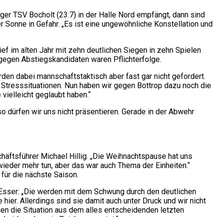
er TSV Bocholt (23:7) in der Halle Nord empfängt, dann sind
r Sonne in Gefahr. „Es ist eine ungewöhnliche Konstellation und
ef im alten Jahr mit zehn deutlichen Siegen in zehn Spielen
e gegen Abstiegskandidaten waren Pflichterfolge.
urden dabei mannschaftstaktisch aber fast gar nicht gefordert.
 in Stresssituationen. Nun haben wir gegen Bottrop dazu noch die
 vielleicht geglaubt haben.“
so dürfen wir uns nicht präsentieren. Gerade in der Abwehr
chäftsführer Michael Hillig. „Die Weihnachtspause hat uns
ieder mehr tun, aber das war auch Thema der Einheiten.“
ür die nächste Saison.
n Esser: „Die werden mit dem Schwung durch den deutlichen
ier. Allerdings sind sie damit auch unter Druck und wir nicht
nen die Situation aus dem alles entscheidenden letzten