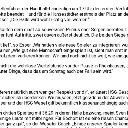
lenführer der Handball-Landesliga um 17 Uhr den ersten Verfolg
eits beendet – und für die Hansestädter erstmals der Platz an de
er. „Die Halle wird wohl richtig voll werden.“
sollten dem einst so souveränen Primus eher Sorgen bereiten. Li
rer fünf Auftritte, zwei davon äußerst deutlich. Die beiden Sieg
lief“, so Esser. „Wir hatten viele neue Spieler zu integrieren, w
Trainer. „Wie gut eine Mannschaft eingespielt ist, sieht man erst
rotzdem verlieren können. Wir sind noch nicht so weit, wie einige
t nicht die wehrlose Viertelstunde vor der Pause in Rheinhausen, 
ter Dinge, dass das am Sonntag auch der Fall sein wird.“
deren natürlich auch weniger Respekt vor dir“, erläutert HSG-Ges
sicherlich überdenken. Wir müssen jetzt gerade in der Abwehr w
r und der HSG Wesel gilt bekanntlich klassenunabhängig auch f
m dritten Spieltag mit 36:29 in deren Halle bezwang, meint Sve
e Leute mit mitbringen. Für Bocholt ist es eine riesen Chance h
der ganz gut“, so der Weseler Coach. „Einige unserer Spieler ken