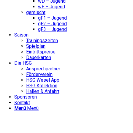
wD – Jugend
wE – Jugend
gemischt
gF1 – Jugend
gF2 – Jugend
gF3 – Jugend
Saison
Trainingszeiten
Spielplan
Eintrittspreise
Dauerkarten
Die HSG
Ansprechpartner
Förderverein
HSG Wesel App
HSG Kollektion
Hallen & Anfahrt
Sponsoren
Kontakt
Menü
Menü