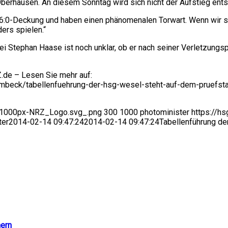
erhausen. An diesem Sonntag wird sich nicht der Aufstieg entsc
te 6:0-Deckung und haben einen phänomenalen Torwart. Wenn wir 
ers spielen.“
ei Stephan Haase ist noch unklar, ob er nach seiner Verletzungs
.de – Lesen Sie mehr auf:
ermbeck/tabellenfuehrung-der-hsg-wesel-steht-auf-dem-pruefs
9/1000px-NRZ_Logo.svg_.png
300
1000
photominister
https://h
ter
2014-02-14 09:47:24
2014-02-14 09:47:24
Tabellenführung de
hern