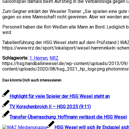
Saisonspiel damals beim Aufstieg in die Verbandsliga gegen Ob
Zum Gegner erklärt der Weseler Trainer: „Sie spielen eine gu
gegen so eine Mannschaft nicht gewinnen. Aber wir werden and
Personell haben die Rot-Weißen alle Mann an Bord. Lediglich b
wird.
Tabellenführung der HSG Wesel steht auf dem Prüfstand | WAZ
https://www.nrz.de/sport/lokalsport/wesel-hamminkeln-sch
Schlagworte:
1. Herren
,
NRZ
https://hsg.handballinwesel.de/wp-content/uploads/2013/0
content/uploads/2020/08/hsg_2021_hp_logo.png
photominis
Das könnte Dich auch interessieren
Highlight für viele Spieler der HSG Wesel steht an
TV Korschenbroich II – HSG 20:25 (9:11)
Transfer-Überraschung: Hoffmann verlässt die HSG Wesel
HSG Wesel will sich ihr Endspiel sic