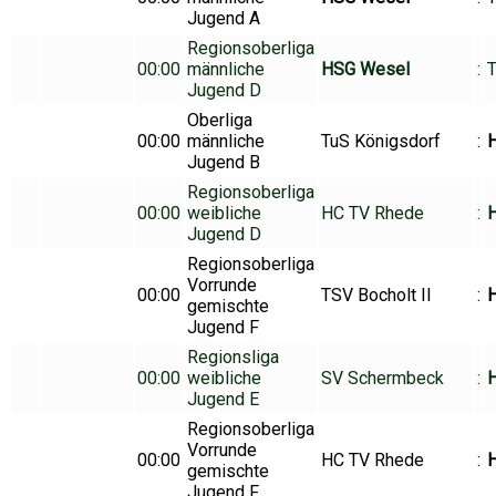
Jugend A
Regionsoberliga
00:00
männliche
HSG Wesel
:
T
Jugend D
Oberliga
00:00
männliche
TuS Königsdorf
:
Jugend B
Regionsoberliga
00:00
weibliche
HC TV Rhede
:
Jugend D
Regionsoberliga
Vorrunde
00:00
TSV Bocholt II
:
H
gemischte
Jugend F
Regionsliga
00:00
weibliche
SV Schermbeck
:
Jugend E
Regionsoberliga
Vorrunde
00:00
HC TV Rhede
:
gemischte
Jugend F