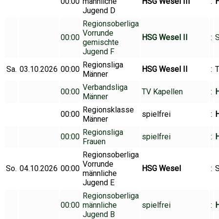
00:00
männliche
HSG Wesel III
:
Jugend D
Regionsoberliga
Vorrunde
00:00
HSG Wesel II
:
S
gemischte
Jugend F
Regionsliga
Sa.
03.10.2026
00:00
HSG Wesel II
:
T
Männer
Verbandsliga
00:00
TV Kapellen
:
Männer
Regionsklasse
00:00
spielfrei
:
H
Männer
Regionsliga
00:00
spielfrei
:
Frauen
Regionsoberliga
Vorrunde
So.
04.10.2026
00:00
HSG Wesel
:
männliche
Jugend E
Regionsoberliga
00:00
männliche
spielfrei
:
H
Jugend B