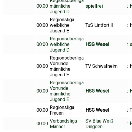
Regionsoberliga
00:00
männliche
spielfrei
:
H
Jugend D
Regionsliga
00:00
weibliche
TuS Lintfort II
:
Jugend E
Regionsoberliga
00:00
weibliche
HSG Wesel
:
s
Jugend D
Regionsoberliga
Vorrunde
00:00
TV Schwafheim
:
H
männliche
Jugend E
Regionsoberliga
Vorrunde
00:00
HSG Wesel
:
H
männliche
Jugend E
Regionsliga
00:00
HSG Wesel
:
Frauen
Verbandsliga
SV Blau Weiß
00:00
:
Männer
Dingden