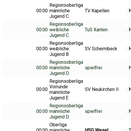
Regionsoberliga
00:00
männliche
TV Kapellen
:
Jugend C
Regionsoberliga
00:00
weibliche
TuS Xanten
:
Jugend C
Regionsoberliga
00:00
weibliche
SV Schermbeck
:
Jugend B
Regionsoberliga
00:00
männliche
spielfrei
:
H
Jugend D
Regionsoberliga
Vorrunde
00:00
SV Neukirchen II
:
H
männliche
Jugend E
Regionsoberliga
00:00
männliche
spielfrei
:
H
Jugend D
Oberliga
00:00
männliche
HSG Wesel
:
T