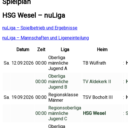
Spielplan
HSG Wesel – nuLiga
nuLiga – Spielbetrieb und Ergebnisse
nuLiga – Mannschaften und Ligeneinteilung
Datum
Zeit
Liga
Heim
Oberliga
Sa.
12.09.2026
00:00
männliche
TB Wülfrath
:
Jugend A
Oberliga
00:00
männliche
TV Aldekerk II
:
Jugend B
Regionsklasse
Sa.
19.09.2026
00:00
TSV Bocholt III
:
H
Männer
Regionsoberliga
00:00
männliche
HSG Wesel
:
S
Jugend C
Oberliga