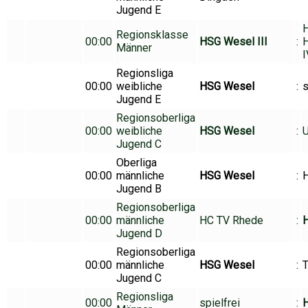
Jugend E
Regionsklasse
00:00
HSG Wesel III
:
H
Männer
Regionsliga
00:00
weibliche
HSG Wesel
:
s
Jugend E
Regionsoberliga
00:00
weibliche
HSG Wesel
:
Jugend C
Oberliga
00:00
männliche
HSG Wesel
:
H
Jugend B
Regionsoberliga
00:00
männliche
HC TV Rhede
:
Jugend D
Regionsoberliga
00:00
männliche
HSG Wesel
:
T
Jugend C
Regionsliga
00:00
spielfrei
:
H