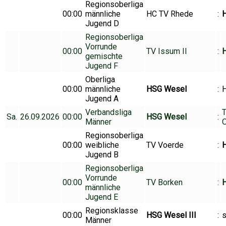
Regionsoberliga
00:00
männliche
HC TV Rhede
:
H
Jugend D
Regionsoberliga
Vorrunde
00:00
TV Issum II
:
H
gemischte
Jugend F
Oberliga
00:00
männliche
HSG Wesel
:
Jugend A
Verbandsliga
T
Sa.
26.09.2026
00:00
HSG Wesel
:
Männer
Regionsoberliga
00:00
weibliche
TV Voerde
:
Jugend B
Regionsoberliga
Vorrunde
00:00
TV Borken
:
männliche
Jugend E
Regionsklasse
00:00
HSG Wesel III
:
s
Männer