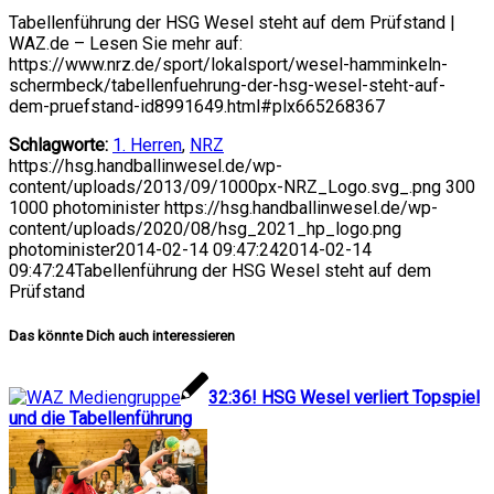
Tabellenführung der HSG Wesel steht auf dem Prüfstand |
WAZ.de – Lesen Sie mehr auf:
https://www.nrz.de/sport/lokalsport/wesel-hamminkeln-
schermbeck/tabellenfuehrung-der-hsg-wesel-steht-auf-
dem-pruefstand-id8991649.html#plx665268367
Schlagworte:
1. Herren
,
NRZ
https://hsg.handballinwesel.de/wp-
content/uploads/2013/09/1000px-NRZ_Logo.svg_.png
300
1000
photominister
https://hsg.handballinwesel.de/wp-
content/uploads/2020/08/hsg_2021_hp_logo.png
photominister
2014-02-14 09:47:24
2014-02-14
09:47:24
Tabellenführung der HSG Wesel steht auf dem
Prüfstand
Das könnte Dich auch interessieren
32:36! HSG Wesel verliert Topspiel
und die Tabellenführung