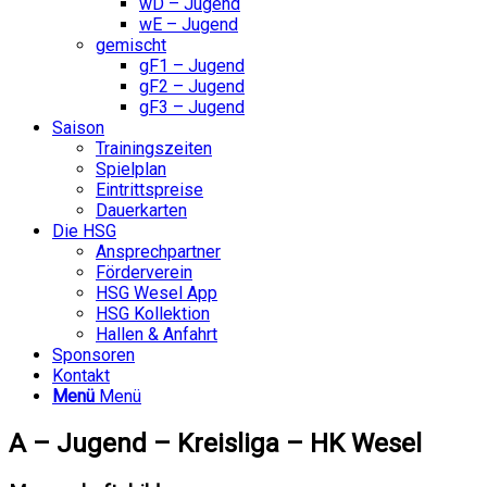
wD – Jugend
wE – Jugend
gemischt
gF1 – Jugend
gF2 – Jugend
gF3 – Jugend
Saison
Trainingszeiten
Spielplan
Eintrittspreise
Dauerkarten
Die HSG
Ansprechpartner
Förderverein
HSG Wesel App
HSG Kollektion
Hallen & Anfahrt
Sponsoren
Kontakt
Menü
Menü
A – Jugend – Kreisliga – HK Wesel