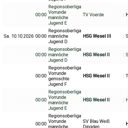
Regionsoberliga
Vorrunde
00:00
TV Voerde
:
H
männliche
Jugend E
Regionsoberliga
Sa.
10.10.2026
00:00
männliche
HSG Wesel III
:
Jugend D
Regionsoberliga
00:00
männliche
HSG Wesel II
:
S
Jugend D
Regionsoberliga
Vorrunde
00:00
HSG Wesel II
:
T
gemischte
Jugend F
Regionsoberliga
Vorrunde
00:00
HSG Wesel II
:
H
männliche
Jugend E
Regionsoberliga
Vorrunde
SV Blau Weiß
00:00
:
männliche
Dingden