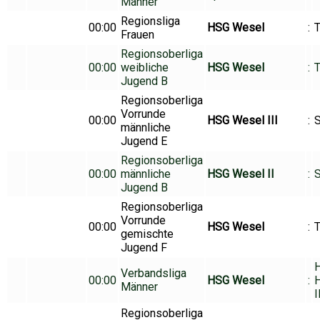
Männer
Regionsliga
00:00
HSG Wesel
:
T
Frauen
Regionsoberliga
00:00
weibliche
HSG Wesel
:
T
Jugend B
Regionsoberliga
Vorrunde
00:00
HSG Wesel III
:
S
männliche
Jugend E
Regionsoberliga
00:00
männliche
HSG Wesel II
:
S
Jugend B
Regionsoberliga
Vorrunde
00:00
HSG Wesel
:
gemischte
Jugend F
Verbandsliga
00:00
HSG Wesel
:
H
Männer
I
Regionsoberliga