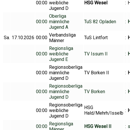
00:00
weibliche
HSG Wesel
:
H
Jugend D
Oberliga
00:00
männliche
TuS 82 Opladen
:
Jugend A
Verbandsliga
Sa.
17.10.2026
00:00
TuS Lintfort
:
Männer
Regionsliga
00:00
weibliche
TV Issum II
:
Jugend E
Regionsoberliga
00:00
männliche
TV Borken II
:
H
Jugend D
Regionsoberliga
00:00
männliche
TV Borken
:
H
Jugend D
Regionsoberliga
HSG
00:00
weibliche
:
Hald/Mehrh/Isselb
Jugend D
Regionsliga
00:00
HSG Wesel II
:
s
Männer