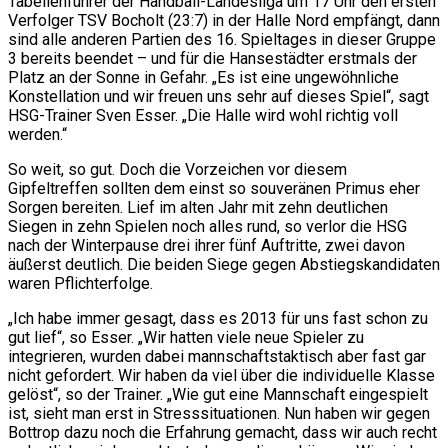
Tabellenführer der Handball-Landesliga um 17 Uhr den ersten
Verfolger TSV Bocholt (23:7) in der Halle Nord empfängt, dann
sind alle anderen Partien des 16. Spieltages in dieser Gruppe
3 bereits beendet – und für die Hansestädter erstmals der
Platz an der Sonne in Gefahr. „Es ist eine ungewöhnliche
Konstellation und wir freuen uns sehr auf dieses Spiel“, sagt
HSG-Trainer Sven Esser. „Die Halle wird wohl richtig voll
werden.“
So weit, so gut. Doch die Vorzeichen vor diesem
Gipfeltreffen sollten dem einst so souveränen Primus eher
Sorgen bereiten. Lief im alten Jahr mit zehn deutlichen
Siegen in zehn Spielen noch alles rund, so verlor die HSG
nach der Winterpause drei ihrer fünf Auftritte, zwei davon
äußerst deutlich. Die beiden Siege gegen Abstiegskandidaten
waren Pflichterfolge.
„Ich habe immer gesagt, dass es 2013 für uns fast schon zu
gut lief“, so Esser. „Wir hatten viele neue Spieler zu
integrieren, wurden dabei mannschaftstaktisch aber fast gar
nicht gefordert. Wir haben da viel über die individuelle Klasse
gelöst“, so der Trainer. „Wie gut eine Mannschaft eingespielt
ist, sieht man erst in Stresssituationen. Nun haben wir gegen
Bottrop dazu noch die Erfahrung gemacht, dass wir auch recht