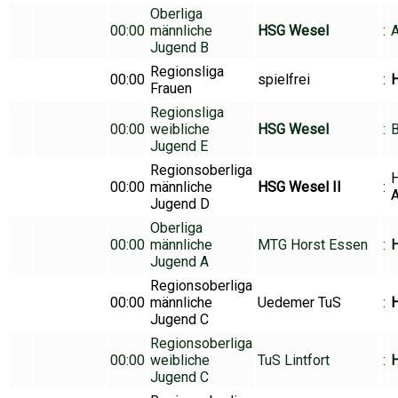
Oberliga
00:00
männliche
HSG Wesel
:
A
Jugend B
Regionsliga
00:00
spielfrei
:
Frauen
Regionsliga
00:00
weibliche
HSG Wesel
:
B
Jugend E
Regionsoberliga
00:00
männliche
HSG Wesel II
:
A
Jugend D
Oberliga
00:00
männliche
MTG Horst Essen
:
Jugend A
Regionsoberliga
00:00
männliche
Uedemer TuS
:
Jugend C
Regionsoberliga
00:00
weibliche
TuS Lintfort
:
Jugend C