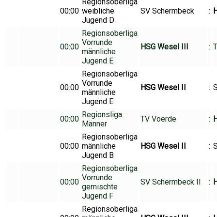
Regionsoberliga
00:00
weibliche
SV Schermbeck
:
Jugend D
Regionsoberliga
Vorrunde
00:00
HSG Wesel III
:
T
männliche
Jugend E
Regionsoberliga
Vorrunde
00:00
HSG Wesel II
:
männliche
Jugend E
Regionsliga
00:00
TV Voerde
:
H
Männer
Regionsoberliga
00:00
männliche
HSG Wesel II
:
Jugend B
Regionsoberliga
Vorrunde
00:00
SV Schermbeck II
:
gemischte
Jugend F
Regionsoberliga